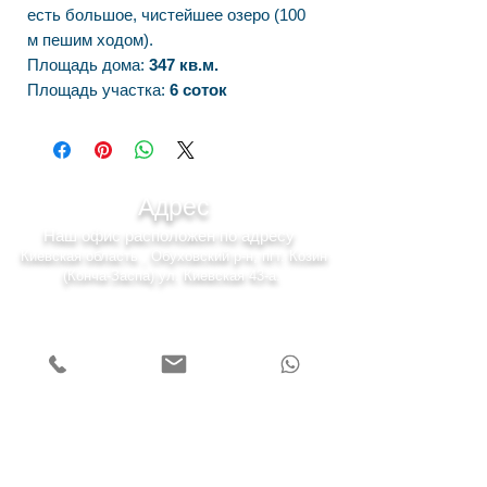
есть большое, чистейшее озеро (100
м пешим ходом).
Площадь дома:
347 кв.м.
Площадь участка:
6 соток
Адрес
Наш офис расположен по адресу
Киевская область , Обуховский р-н, пгт. Козин
(Конча-Заспа) ул. Киевская 43-а.