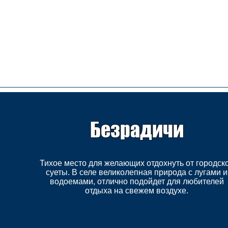
Недвижимость конча заспа, недвижимость в козине, купить дом козин, продажа дома в
конча заспе, недвижимость козин, продажа дома в романкове, недвижимость романков ,
купить дом в лесниках, продажа домов лесники, продажа дома плюты, недвижимость
плюты, купить дом в плютах, элитная недвижимость , купить дом плюты, земля конча
заспа, земля под строительство конча заспа, купить землю в козине.
#Козин#КончаЗаспа#Конча-
Заспа#ЭлитнаяНедвижимость#ЗагороднаяНедв
#недвижимостькозин#недвижимостькончазаспа
заспа#аренда козин#арендалесники# #козин #
#домавкончазаспе
Безрадичи
Тихое место для желающих отдохнуть от городск
суеты. В селе великолепная природа с лугами и
водоемами, отлично подойдет для любителей
отдыха на свежем воздухе.