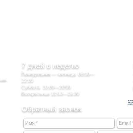
7 дней в неделю
Понедельник — пятница 08:00—
озин
22:00
Суббота 10:00—20:00
Воскресенье 11:00—19:00
#Кози
#недв
козин
Обратный звонок