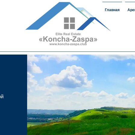
Главная
Аре
ижимость
#домавкончазаспе#арендаконча
загороднаянедвижимость
ой