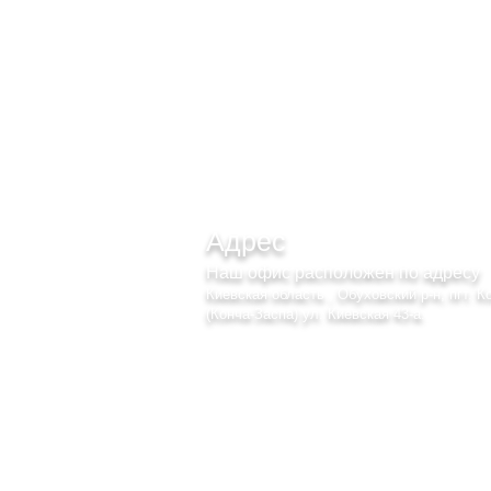
Адрес
Наш офис расположен по адресу
Киевская область , Обуховский р-н, пгт. К
(Конча-Заспа) ул. Киевская 43-а.