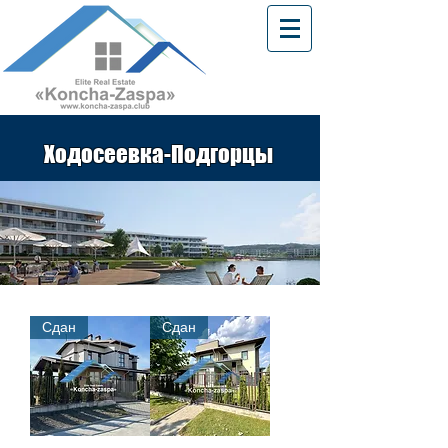
Ходосеевка-Подгорцы
Сдан
Сдан