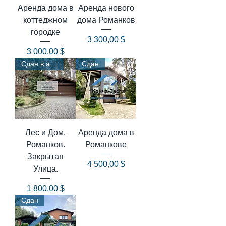
Аренда дома в
Аренда нового
коттеджном
дома Романков
городке
Цена
3 300,00 $
Цена
3 000,00 $
Сдан в аренду
Сдан
Лес и Дом.
Аренда дома в
Романков.
Романкове
Закрытая
Цена
4 500,00 $
Улица.
Цена
1 800,00 $
Сдан