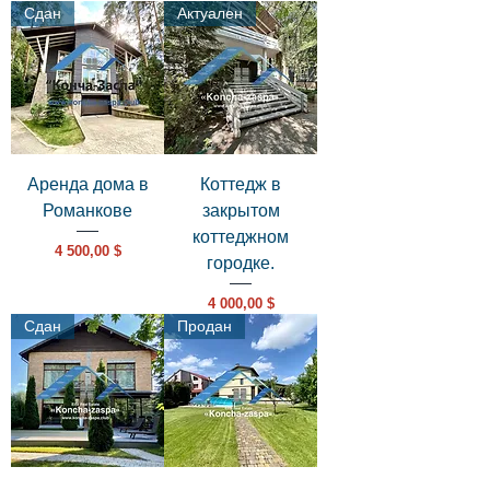
Сдан
Актуален
Аренда дома в
Коттедж в
Романкове
закрытом
коттеджном
Цена
4 500,00 $
городке.
Цена
4 000,00 $
Сдан
Продан