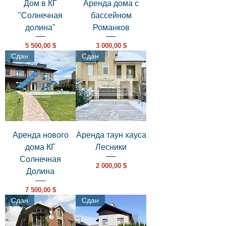
Дом в КГ
Аренда дома с
"Солнечная
бассейном
долина"
Романков
Цена
Цена
5 500,00 $
3 000,00 $
Сдан
Сдан
Аренда нового
Аренда таун хауса
дома КГ
Лесники
Солнечная
Цена
2 000,00 $
Долина
Цена
7 500,00 $
Сдан
Сдан