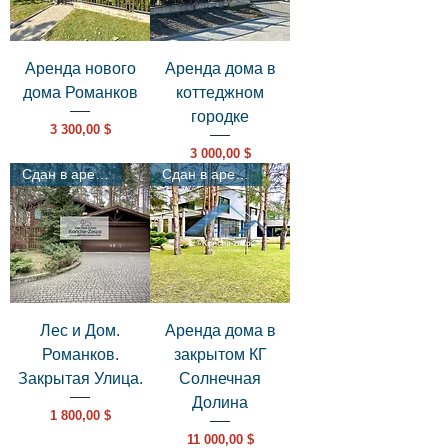
Аренда нового
Аренда дома в
дома Романков
коттеджном
городке
Цена
3 300,00 $
Цена
3 000,00 $
Сдан в аренду
Сдан в аренду
Лес и Дом.
Аренда дома в
Романков.
закрытом КГ
Закрытая Улица.
Солнечная
Долина
Цена
1 800,00 $
Цена
11 000,00 $