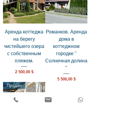
Аренда коттеджа
Романков. Аренда
на берегу
дома в
чистейшего озера
коттеджном
с собственным
городке "
пляжем.
Солнечная долина
"
Цена
2 500,00 $
Цена
5 500,00 $
Продан
Коттедж в дубовой