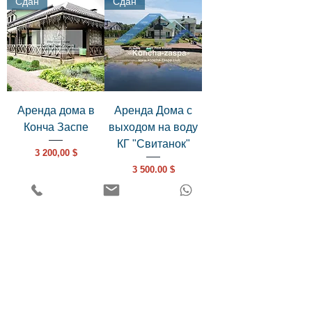
Сдан
Сдан
Аренда дома в
Аренда Дома с
Конча Заспе
выходом на воду
КГ "Свитанок"
Цена
3 200,00 $
Цена
3 500,00 $
Актуален
Сдан
Аренда дома в КГ
Дом в клубном КГ
"Золотые Ворота"
с бассейном