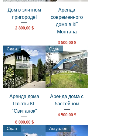
Дом в элитном
Аренда
пригороде!
современного
дома в КГ
Цена
2 800,00 $
Монтана
Цена
3 500,00 $
Сдан
Сдан
Аренда дома
Аренда дома с
Плюты КГ
бассейном
"Свитанок"
Цена
4 500,00 $
Цена
8 000,00 $
Сдан
Актуален