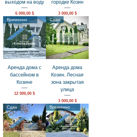
выходом на воду
городке Козин
Цена
Цена
6 000,00 $
3 000,00 $
Временно отложен
Сдан
Аренда дома с
Аренда дома
бассейном в
Козин. Лесная
Козине
зона закрытая
улица
Цена
12 000,00 $
Цена
3 000,00 $
Сдан
Временно отложен