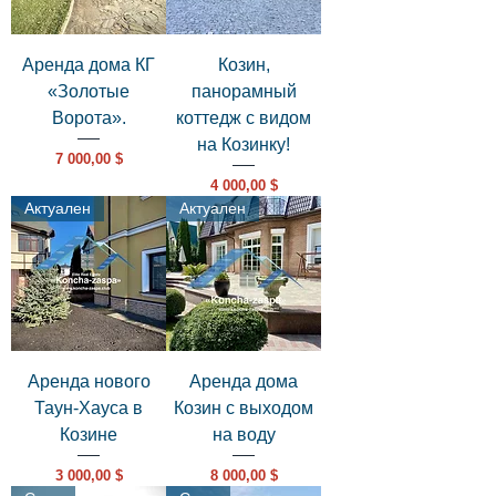
Аренда дома КГ
Козин,
«Золотые
панорамный
Ворота».
коттедж с видом
на Козинку!
Цена
7 000,00 $
Цена
4 000,00 $
Актуален
Актуален
Аренда нового
Аренда дома
Таун-Хауса в
Козин с выходом
Козине
на воду
Цена
Цена
3 000,00 $
8 000,00 $