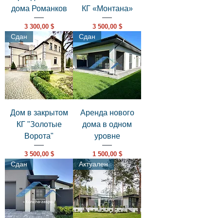
дома Романков
КГ «Монтана»
Цена
Цена
3 300,00 $
3 500,00 $
Сдан
Сдан
Дом в закрытом
Аренда нового
КГ "Золотые
дома в одном
Ворота"
уровне
Цена
Цена
3 500,00 $
1 500,00 $
Сдан
Актуален