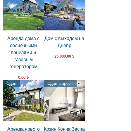
Аренда дома с
Дом с выходом на
солнечными
Днепр
панелями и
Цена
25 000,00 $
газовым
генератором
Цена
0,00 $
Сдан
Сдан в аренду
Аренда нового
Козин Конча Заспа