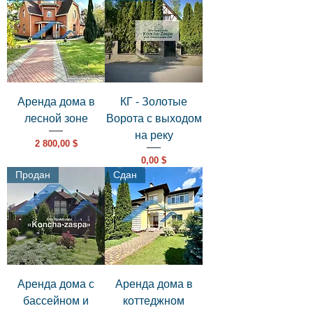
Аренда дома в
КГ - Золотые
лесной зоне
Ворота с выходом
на реку
Цена
2 800,00 $
Цена
0,00 $
Продан
Сдан
Аренда дома с
Аренда дома в
бассейном и
коттеджном