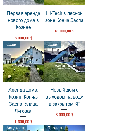
Первая аренда
Hi-Tech в лесной
нового дома в
зоне Конча Заспа
Козине
Цена
18 000,00 $
Цена
3 000,00 $
Сдан
Сдан
Аренда дома,
Новый дом с
Козин, Конча-
выходом на воду
Заспа. Улица
в закрытом КГ
Луговая
Цена
8 000,00 $
Цена
1 600,00 $
Актуален
Продан