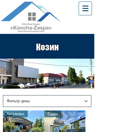
Козин
Актуален
Сдан