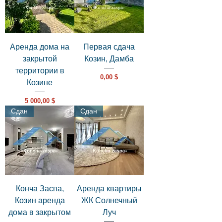
Аренда дома на
Первая сдача
закрытой
Козин, Дамба
территории в
Цена
0,00 $
Козине
Цена
5 000,00 $
Сдан
Сдан
Конча Заспа,
Аренда квартиры
Козин аренда
ЖК Солнечный
дома в закрытом
Луч