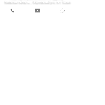
Киевская область , Обуховский р-н, пгт. Козин
(Конча-Заспа) ул. Киевская 43-а.
7 дней в неделю
Понедельник — пятница 08:00—22:00
Суббота 10:00—20:00
Воскресенье 11:00—19:00
Звоните нам