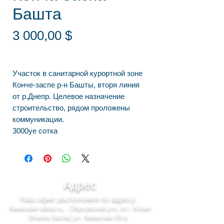
Башта
Цена
3 000,00 $
Участок в санитарной курортной зоне
Конче-заспе р-н Башты, вторя линия
от р.Днепр. Целевое назначение
строительство, рядом проложены
коммуникации.
3000уе сотка
Адрес
Наш офис расположен по адресу
Киевская область , Обуховский р-н, пгт. Козин
(Конча-Заспа) ул. Киевская 43-а.