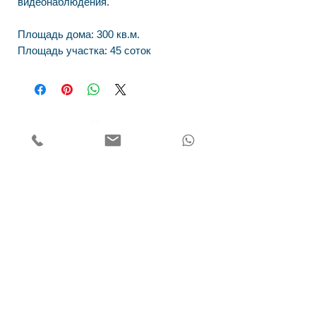
видеонаблюдения.
Площадь дома: 300 кв.м.
Площадь участка: 45 соток
Адрес
Наш офис расположен по адресу
Киевская область , Обуховский р-н, пгт. Козин
(Конча-Заспа) ул. Киевская 43-а.