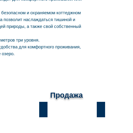
в безопасном и охраняемом коттеджном
ма позволит наслаждаться тишиной и
й природы, а также свой собственный
метров три уровня.
удобства для комфортного проживания,
е озеро.
Продажа
ы
Лесники
Романков