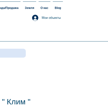
нда/Продажа
Земля
О нас
Blog
Мои объекты
 " Клим "