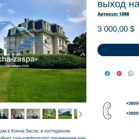
выход н
Артикул: 1098
Ц
3 000,00 $
+3809
+3809
ом в Конча-Заспе, в коттеджном
ойдет для комфортного проживания или