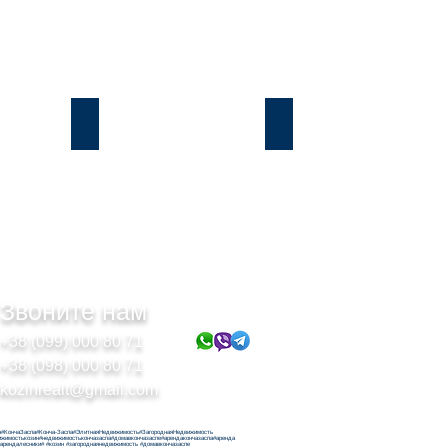
Подгорцы
Безрадичи
Звоните нам
+38 (099) 000 80 71
+38 (098) 000 80 71
kozinrealt@gmail.com
н#КончаЗаспа#Конча-Заспа#ЭлитнаяНедвижимость#ЗагороднаяНедвижимость
ижимостькозин#недвижимостькончазаспа#домавкончазаспе#арендакончазаспа#аренда
#арендалесники# #козин #загороднаянедвижимость #домавкончазаспе