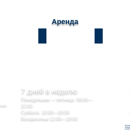
Аренда
ы
Лесники
Романков
7 дней в неделю
Понедельник — пятница 08:00—
озин
22:00
Суббота 10:00—20:00
Воскресенье 11:00—19:00
#Кози
#недв
козин