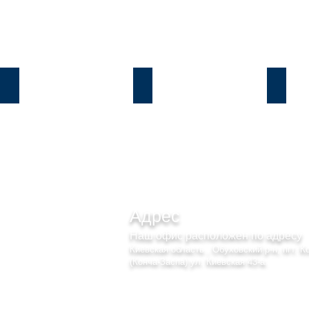
Козин
Б.Дамба
Плют
Адрес
Наш офис расположен по адресу
Киевская область , Обуховский р-н, пгт. К
(Конча-Заспа) ул. Киевская 43-а.