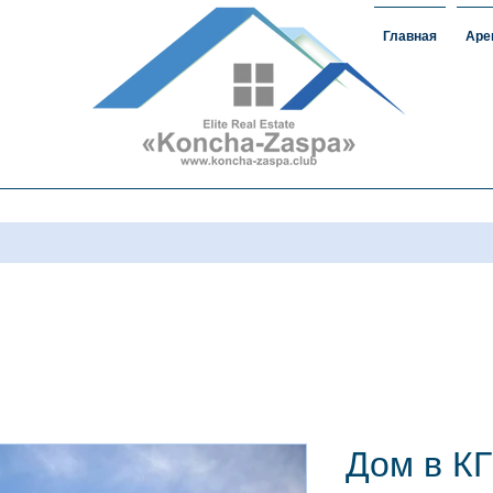
Главная
Аре
ижимость
#домавкончазаспе#арендаконча
загороднаянедвижимость
Дом в КГ