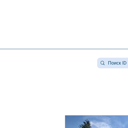
Недвижимость конча заспа, недвижимость в козине, купить дом козин, продажа дома в
конча заспе, недвижимость козин, продажа дома в романкове, недвижимость романков ,
купить дом в лесниках, продажа домов лесники, продажа дома плюты, недвижимость
плюты, купить дом в плютах, элитная недвижимость , купить дом плюты, земля конча
заспа, земля под строительство конча заспа, купить землю в козине.
#Козин#КончаЗаспа#Конча-
Заспа#ЭлитнаяНедвижимость#ЗагороднаяНедв
#недвижимостькозин#недвижимостькончазаспа
заспа#аренда козин#арендалесники# #козин #
#домавкончазаспе