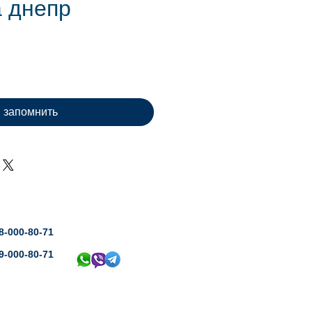
а днепр
ена
запомнить
8-000-80-71
9-000-80-71