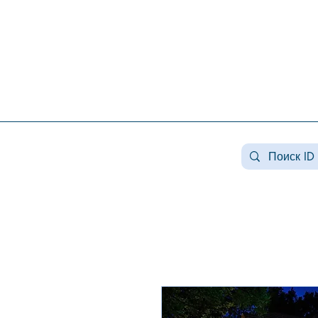
Недвижимость конча заспа, недвижимость в козине, купить дом козин, продажа дома в
конча заспе, недвижимость козин, продажа дома в романкове, недвижимость романков ,
купить дом в лесниках, продажа домов лесники, продажа дома плюты, недвижимость
плюты, купить дом в плютах, элитная недвижимость , купить дом плюты, земля конча
заспа, земля под строительство конча заспа, купить землю в козине.
#Козин#КончаЗаспа#Конча-
Заспа#ЭлитнаяНедвижимость#ЗагороднаяНедв
#недвижимостькозин#недвижимостькончазаспа
заспа#аренда козин#арендалесники# #козин #
#домавкончазаспе