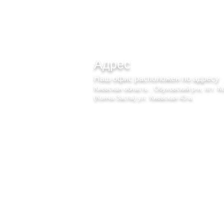
Адрес
Наш офис расположен по адресу
Киевская область , Обуховский р-н, пгт. К
(Конча-Заспа) ул. Киевская 43-а.