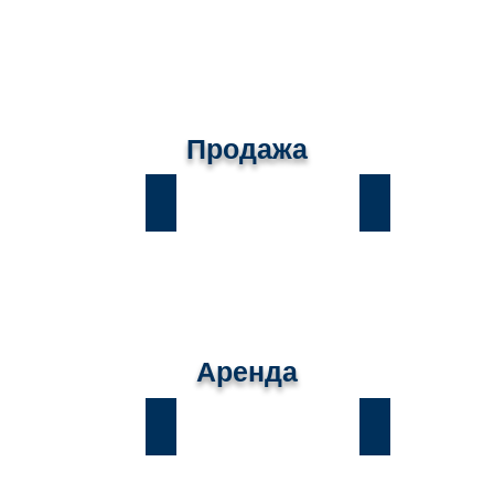
Продажа
ы
Лесники
Романков
Аренда
ы
Лесники
Романков