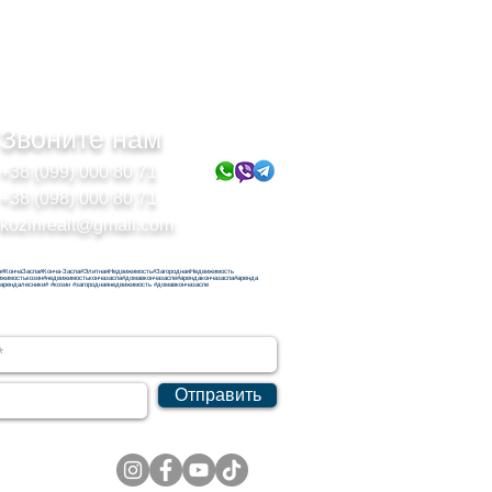
Звоните нам
+38 (099) 000 80 71
+38 (098) 000 80 71
kozinrealt@gmail.com
н#КончаЗаспа#Конча-Заспа#ЭлитнаяНедвижимость#ЗагороднаяНедвижимость
ижимостькозин#недвижимостькончазаспа#домавкончазаспе#арендакончазаспа#аренда
#арендалесники# #козин #загороднаянедвижимость #домавкончазаспе
Отправить