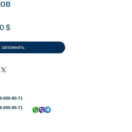
ков
Цена
0 $
запомнить
8-000-80-71
9-000-80-71