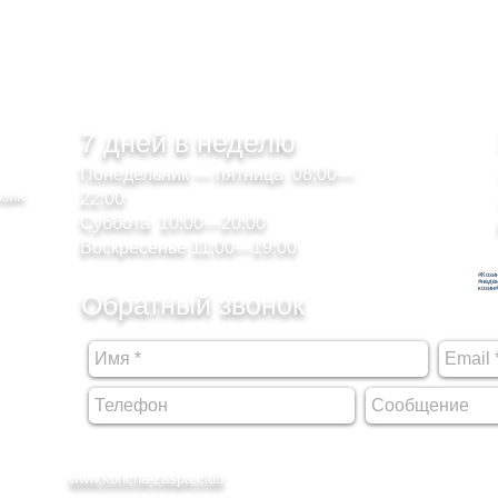
7 дней в неделю
Понедельник — пятница 08:00—
озин
22:00
Суббота 10:00—20:00
Воскресенье 11:00—19:00
#Кози
#недв
козин
Обратный звонок
www.koncha-zaspa.club