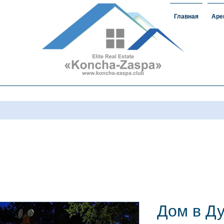
Главная
Аре
ижимость
#домавкончазаспе#арендаконча
загороднаянедвижимость
Дом в Д