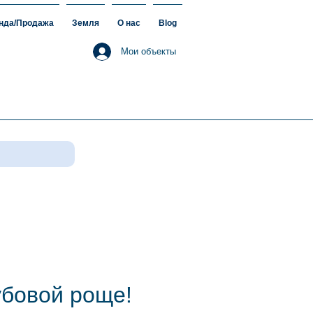
нда/Продажа
Земля
О нас
Blog
Мои объекты
убовой роще!