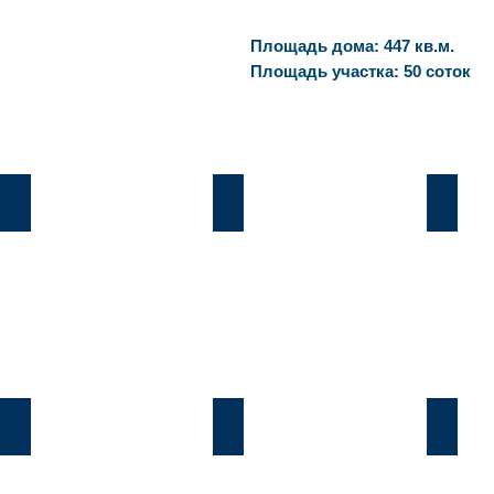
Площадь дома: 447 кв.м.
Площадь участка: 50 соток
Козин
Б.Дамба
Плют
Козин
Б.Дамба
Плют