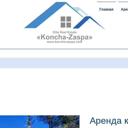
Главная
Аре
ижимость
#домавкончазаспе#арендаконча
загороднаянедвижимость
Аренда 