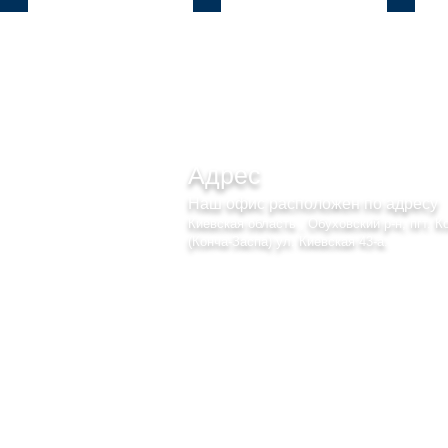
Адрес
Наш офис расположен по адресу
Киевская область , Обуховский р-н, пгт. К
(Конча-Заспа) ул. Киевская 43-а.