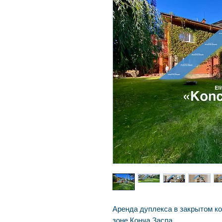
Аренда дуплекса в закрытом к
зоне Конча Заспа .