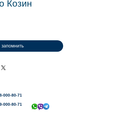
о Козин
ена
запомнить
8-000-80-71
9-000-80-71