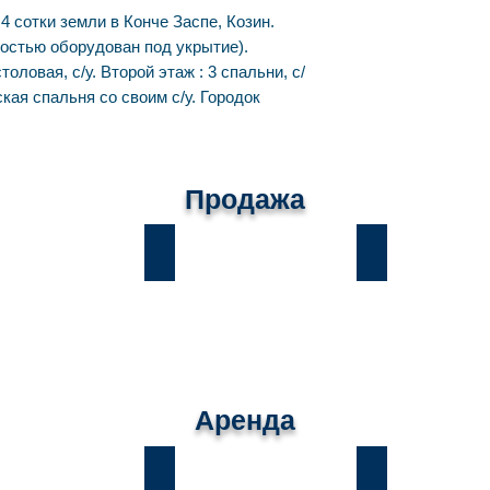
4 сотки земли в Конче Заспе, Козин.
ностью оборудован под укрытие).
толовая, с/у. Второй этаж : 3 спальни, с/
ская спальня со своим с/у. Городок
Продажа
ы
Лесники
Романков
Аренда
ы
Лесники
Романков