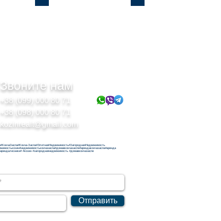
Звоните нам
+38 (099) 000 80 71
+38 (098) 000 80 71
kozinrealt@gmail.com
н#КончаЗаспа#Конча-Заспа#ЭлитнаяНедвижимость#ЗагороднаяНедвижимость
ижимостькозин#недвижимостькончазаспа#домавкончазаспе#арендакончазаспа#аренда
#арендалесники# #козин #загороднаянедвижимость #домавкончазаспе
Отправить