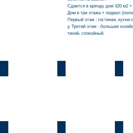
Сдается в аренду дом 320 м2 + 
Дом в три этажа + подвал (пол
Первый этаж : гостиная, кухня-с
у. Третий этаж - большая хозяй
тихий, спокойный.
Козин
Б.Дамба
Плют
Козин
Б.Дамба
Плют