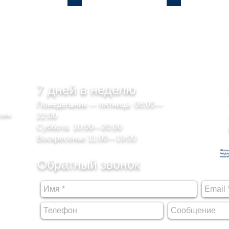
7 дней в неделю
Понедельник — пятница 08:00—
озин
22:00
Суббота 10:00—20:00
Воскресенье 11:00—19:00
#Кози
#недв
козин
Обратный звонок