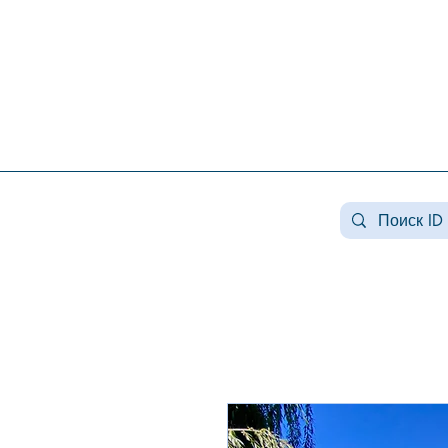
Недвижимость конча заспа, недвижимость в козине, купить дом козин, продажа дома в
конча заспе, недвижимость козин, продажа дома в романкове, недвижимость романков ,
купить дом в лесниках, продажа домов лесники, продажа дома плюты, недвижимость
плюты, купить дом в плютах, элитная недвижимость , купить дом плюты, земля конча
заспа, земля под строительство конча заспа, купить землю в козине.
#Козин#КончаЗаспа#Конча-
Заспа#ЭлитнаяНедвижимость#ЗагороднаяНедв
#недвижимостькозин#недвижимостькончазаспа
заспа#аренда козин#арендалесники# #козин #
#домавкончазаспе