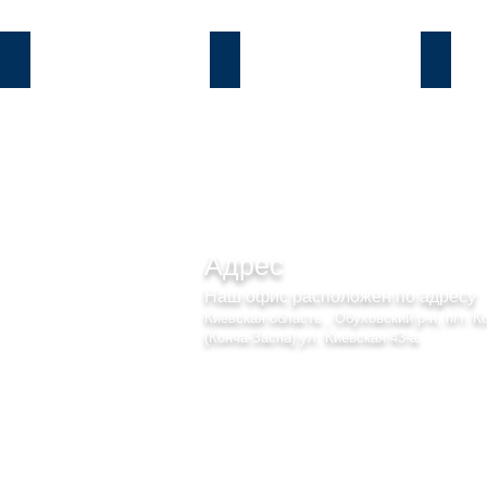
Козин
Б.Дамба
Плют
Адрес
Наш офис расположен по адресу
Киевская область , Обуховский р-н, пгт. К
(Конча-Заспа) ул. Киевская 43-а.