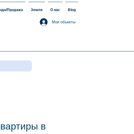
нда/Продажа
Земля
О нас
Blog
Мои объекты
квартиры в