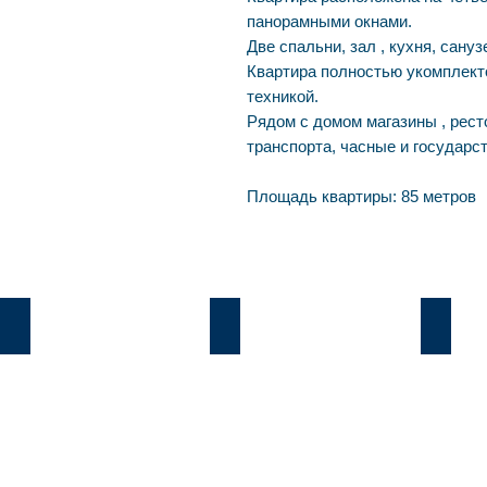
панорамными окнами.
Две спальни, зал , кухня, сануз
Квартира полностью укомплект
техникой.
Рядом с домом магазины , рест
транспорта, часные и государс
Площадь квартиры: 85 метров
Козин
Б.Дамба
Плют