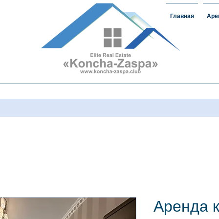
Главная
Аре
ижимость
#домавкончазаспе#арендаконча
загороднаянедвижимость
Аренда 