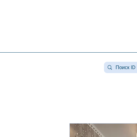
Недвижимость конча заспа, недвижимость в козине, купить дом козин, продажа дома в
конча заспе, недвижимость козин, продажа дома в романкове, недвижимость романков ,
купить дом в лесниках, продажа домов лесники, продажа дома плюты, недвижимость
плюты, купить дом в плютах, элитная недвижимость , купить дом плюты, земля конча
заспа, земля под строительство конча заспа, купить землю в козине.
#Козин#КончаЗаспа#Конча-
Заспа#ЭлитнаяНедвижимость#ЗагороднаяНедв
#недвижимостькозин#недвижимостькончазаспа
заспа#аренда козин#арендалесники# #козин #
#домавкончазаспе