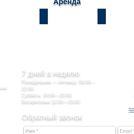
Аренда
ы
Лесники
Романков
7 дней в неделю
Понедельник — пятница 08:00—
озин
22:00
Суббота 10:00—20:00
Воскресенье 11:00—19:00
#Кози
#недв
козин
Обратный звонок