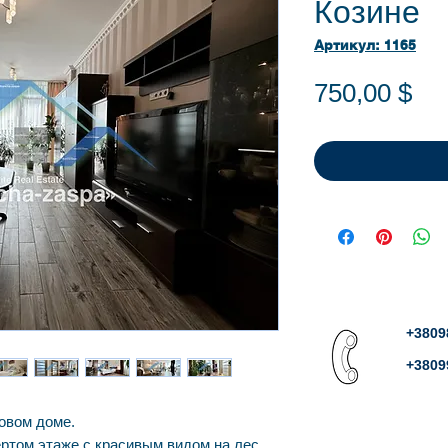
Козине
Артикул: 1165
Це
750,00 $
+3809
+3809
новом доме.
ртом этаже с красивым видом на лес,