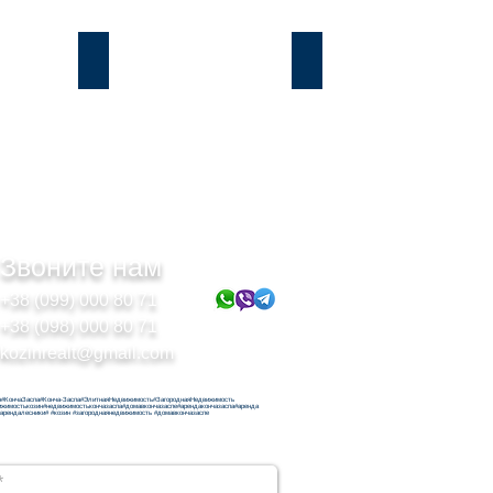
Подгорцы
Безрадичи
Звоните нам
+38 (099) 000 80 71
+38 (098) 000 80 71
kozinrealt@gmail.com
н#КончаЗаспа#Конча-Заспа#ЭлитнаяНедвижимость#ЗагороднаяНедвижимость
ижимостькозин#недвижимостькончазаспа#домавкончазаспе#арендакончазаспа#аренда
#арендалесники# #козин #загороднаянедвижимость #домавкончазаспе