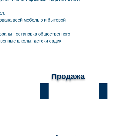
ел.
ована всей мебелью и бытовой
ораны , остановка общественного
твенные школы, детски садик.
Продажа
ы
Лесники
Романков