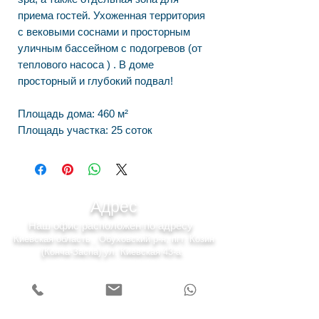
приема гостей. Ухоженная территория
с вековыми соснами и просторным
уличным бассейном с подогревов (от
теплового насоса ) . В доме
просторный и глубокий подвал!
Площадь дома: 460 м²
Площадь участка: 25 соток
Адрес
Наш офис расположен по адресу
Киевская область , Обуховский р-н, пгт. Козин
(Конча-Заспа) ул. Киевская 43-а.