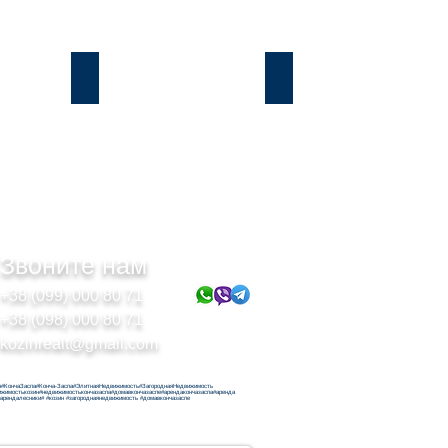
Подгорцы
Безрадичи
Звоните нам
+38 (099) 000 80 71
+38 (098) 000 80 71
kozinrealt@gmail.com
н#КончаЗаспа#Конча-Заспа#ЭлитнаяНедвижимость#ЗагороднаяНедвижимость
ижимостькозин#недвижимостькончазаспа#домавкончазаспе#арендакончазаспа#аренда
#арендалесники# #козин #загороднаянедвижимость #домавкончазаспе