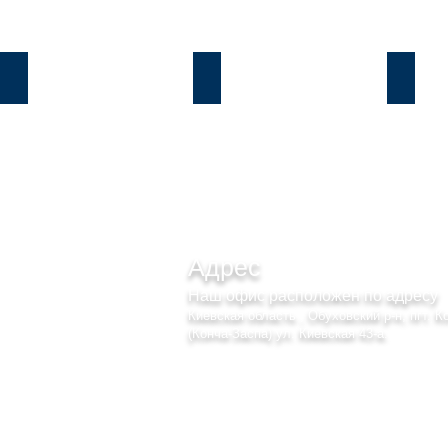
Козин
Б.Дамба
Плют
Адрес
Наш офис расположен по адресу
Киевская область , Обуховский р-н, пгт. К
(Конча-Заспа) ул. Киевская 43-а.