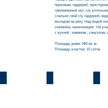
прихожая, гардероб, просторная
тренажерный зал, с/у, котельная
спальне свой с/у, гардероб, вид
выходом на реку. Над водой по
скважина, канализация. На уча
с кухней , камином , санузлом,
Площадь дома: 280 кв. м
Площадь участка: 15 соток
Козин
Б.Дамба
Плют