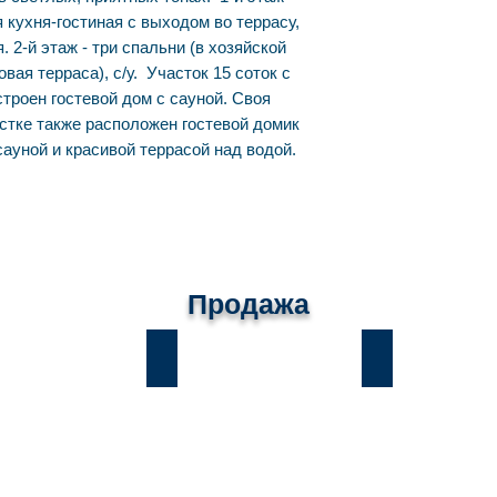
 кухня-гостиная с выходом во террасу,
. 2-й этаж - три спальни (в хозяйской
овая терраса), с/у. Участок 15 соток с
строен гостевой дом с сауной. Своя
стке также расположен гостевой домик
 сауной и красивой террасой над водой.
Продажа
ы
Лесники
Романков