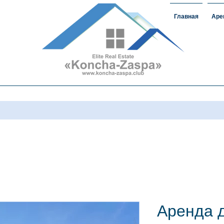
Главная
Аре
ижимость
#домавкончазаспе#арендаконча
загороднаянедвижимость
Аренда 