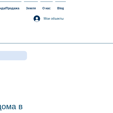
нда/Продажа
Земля
О нас
Blog
Мои объекты
дома в