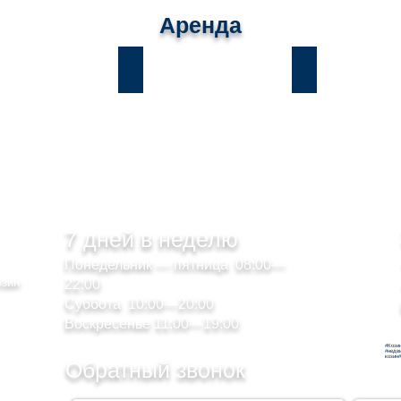
Аренда
ы
Лесники
Романков
7 дней в неделю
Понедельник — пятница 08:00—
озин
22:00
Суббота 10:00—20:00
Воскресенье 11:00—19:00
#Кози
#недв
козин
Обратный звонок