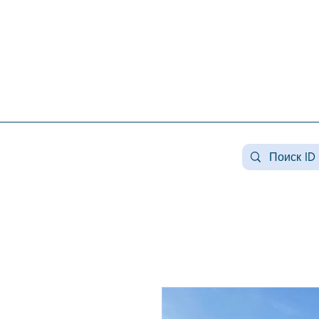
Недвижимость конча заспа, недвижимость в козине, купить дом козин, продажа дома в
конча заспе, недвижимость козин, продажа дома в романкове, недвижимость романков ,
купить дом в лесниках, продажа домов лесники, продажа дома плюты, недвижимость
плюты, купить дом в плютах, элитная недвижимость , купить дом плюты, земля конча
заспа, земля под строительство конча заспа, купить землю в козине.
#Козин#КончаЗаспа#Конча-
Заспа#ЭлитнаяНедвижимость#ЗагороднаяНедв
#недвижимостькозин#недвижимостькончазаспа
заспа#аренда козин#арендалесники# #козин #
#домавкончазаспе