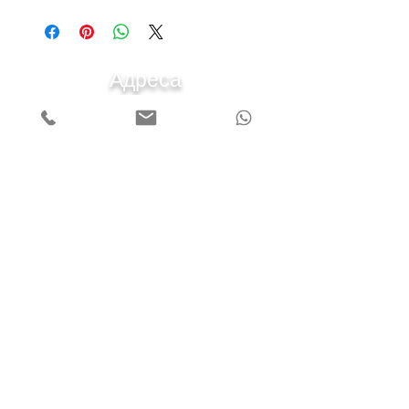
Адреса
Наш офіс розташований за адресою
Київська область , Обухівський р-н, смт. Козин
(Конча-Заспа) вул. Київська 43-а.