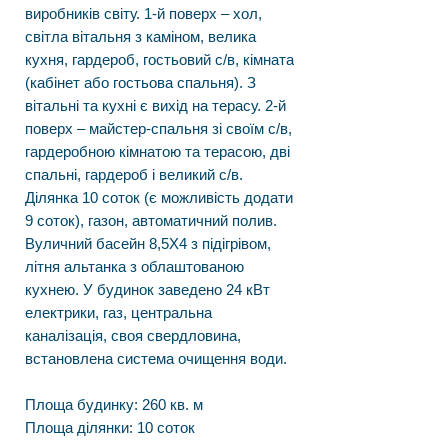
виробників світу. 1-й поверх – хол,
світла вітальня з каміном, велика
кухня, гардероб, гостьовий с/в, кімната
(кабінет або гостьова спальня). З
вітальні та кухні є вихід на терасу. 2-й
поверх – майстер-спальня зі своїм с/в,
гардеробною кімнатою та терасою, дві
спальні, гардероб і великий с/в.
Ділянка 10 соток (є можливість додати
9 соток), газон, автоматичний полив.
Вуличний басейн 8,5Х4 з підігрівом,
літня альтанка з облаштованою
кухнею. У будинок заведено 24 кВт
електрики, газ, центральна
каналізація, своя свердловина,
встановлена система очищення води.
Площа будинку: 260 кв. м
Площа ділянки: 10 соток