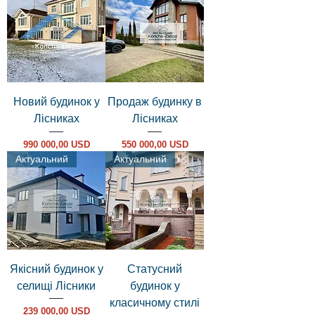
Новий будинок у
Продаж будинку в
Лісниках
Лісниках
Ціна
Ціна
990 000,00 USD
550 000,00 USD
Актуальний
Актуальний
Якісний будинок у
Статусний
селищі Лісники
будинок у
класичному стилі
Ціна
239 000,00 USD