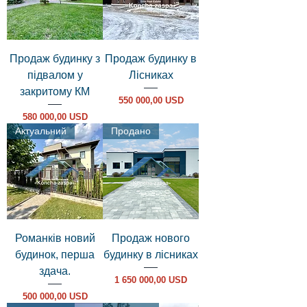
Продаж будинку з
Продаж будинку в
підвалом у
Лісниках
закритому КМ
Ціна
550 000,00 USD
Ціна
580 000,00 USD
Актуальний
Продано
Романків новий
Продаж нового
будинок, перша
будинку в лісниках
здача.
Ціна
1 650 000,00 USD
Ціна
500 000,00 USD