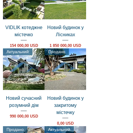
VIDLIK котеджне
Новий будинок у
містечко
Лісниках
Ціна
Ціна
154 000,00 USD
1 850 000,00 USD
Актуальний
Продано
Новий сучасний
Новий будинок у
розумний дім
закритому
містечку
Ціна
990 000,00 USD
Ціна
0,00 USD
Продано
Актуальний