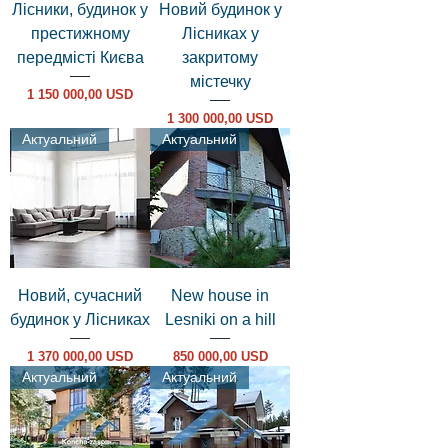
Лісники, будинок у
Новий будинок у
престижному
Лісниках у
передмісті Києва
закритому
містечку
Ціна
1 150 000,00 USD
Ціна
1 300 000,00 USD
Актуальний
Актуальний
Новий, сучасний
New house in
будинок у Лісниках
Lesniki on a hill
Ціна
Ціна
1 370 000,00 USD
850 000,00 USD
Актуальний
Актуальний