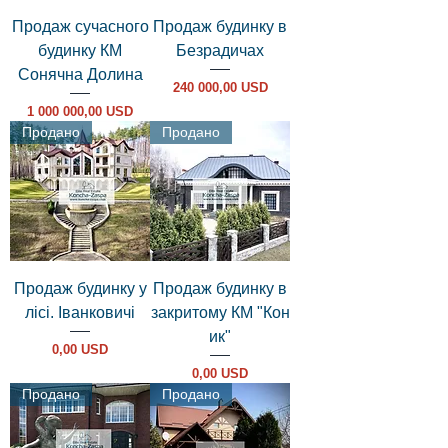
Продаж сучасного
Продаж будинку в
будинку КМ
Безрадичах
Сонячна Долина
Ціна
240 000,00 USD
Ціна
1 000 000,00 USD
Продано
Продано
Продаж будинку у
Продаж будинку в
лісі. Іванковичі
закритому КМ "Кон
ик"
Ціна
0,00 USD
Ціна
0,00 USD
Продано
Продано