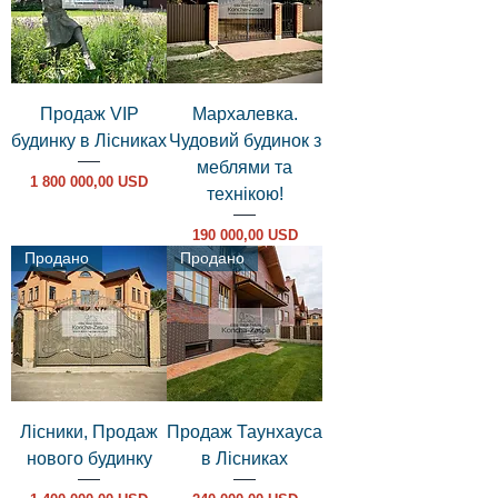
Продаж VIP
Мархалевка.
будинку в Лісниках
Чудовий будинок з
меблями та
Ціна
1 800 000,00 USD
технікою!
Ціна
190 000,00 USD
Продано
Продано
Лісники, Продаж
Продаж Таунхауса
нового будинку
в Лісниках