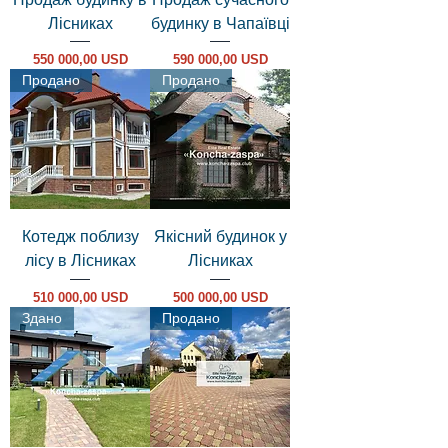
Лісниках
будинку в Чапаївці
Ціна
Ціна
550 000,00 USD
590 000,00 USD
Продано
Продано
Котедж поблизу
Якісний будинок у
лісу в Лісниках
Лісниках
Ціна
Ціна
510 000,00 USD
500 000,00 USD
Здано
Продано