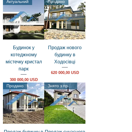
Актуальний
Продано
Будинок у
Продаж нового
котеджному
будинку в
містечку кристал
Ходосівці
парк
Ціна
620 000,00 USD
Ціна
300 000,00 USD
Продано
Знято з продажу
Продаж будинку в
Продаж сучасного