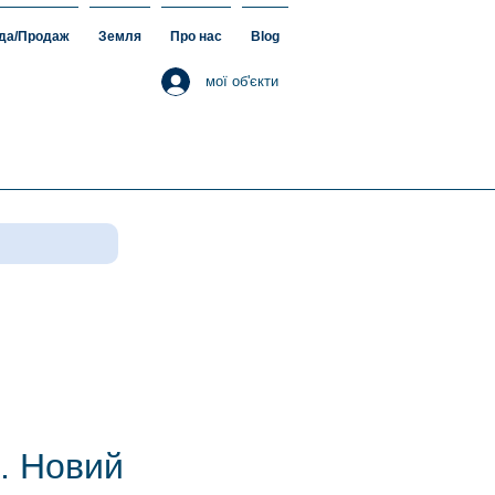
да/Продаж
Земля
Про нас
Blog
мої об'єкти
. Новий