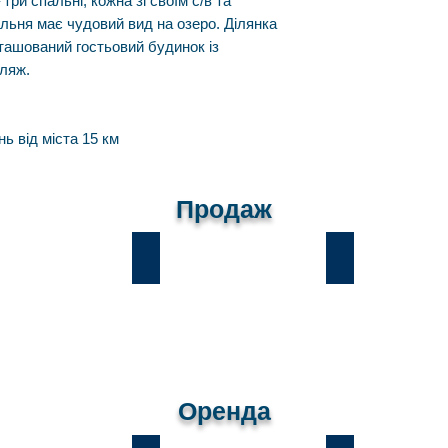
три спальні, кожна зі своїм с/в та
льня має чудовий вид на озеро. Ділянка
зташований гостьовий будинок із
пляж.
ь від міста 15 км
Продаж
и
Лісники
Романків
Оренда