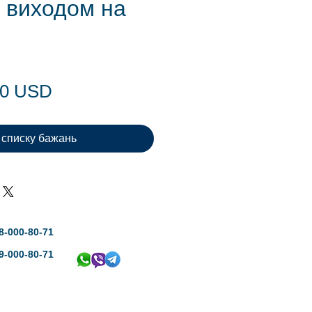
з виходом на
Ціна
00 USD
 списку бажань
8-000-80-71
9-000-80-71