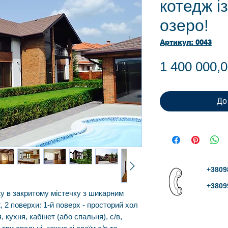
котедж і
озеро!
Артикул: 0043
1 400 000,
До
+3809
+3809
у в закритому містечку з шикарним
, 2 поверхи: 1-й поверх - просторий хол
 кухня, кабінет (або спальня), с/в,