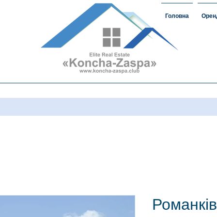
Головна
Орен
омість#ЗаміськаНерухомість
овкончазаспе#орендакончазаспа
а нерухомість #домавкончазаспе
Романків