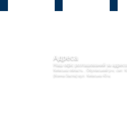
Козин
В.Дамба
Плют
Адреса
Наш офіс розташований за адре
Київська область , Обухівський р-н, смт. 
(Конча-Заспа) вул. Київська 43-а.