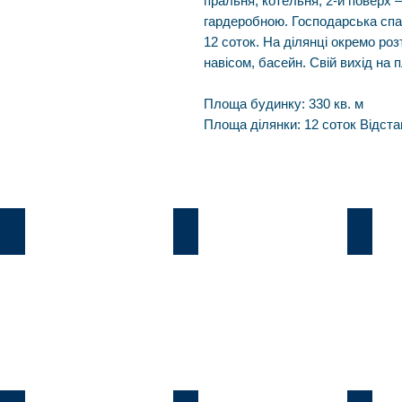
пральня, котельня; 2-й поверх – 
гардеробною. Господарська спа
12 соток. На ділянці окремо ро
навісом, басейн. Свій вихід на 
Площа будинку: 330 кв. м
Площа ділянки: 12 соток Відстан
Козин
В.Дамба
Плют