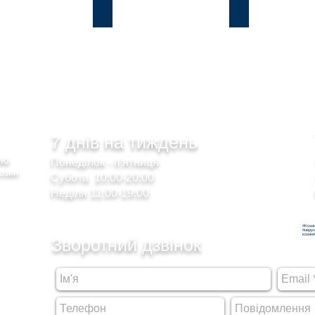
и
Лісники
Романків
7 днів на тиждень
сою
Понеділок - п'ятниця
Козин
Субота 10:00-20:00
Неділя 11:00-19:00
#Кози
#неру
козин#
Зворотний дзвінок