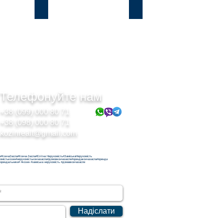
Підгірці
Безрадичі
Телефонуйте нам
+38 (099) 000 80 71
+38 (098) 000 80 71
kozinrealt@gmail.com
н#КончаЗаспа#Конча-Заспа#Елітна Нерухомість#ЗаміськаНерухомість
хомістькозин#нерухомістькончазаспа#домовкончазаспе#орендакончазаспа#оренда
орендальники# #козин #заміська нерухомість #домавкончазаспе
Надіслати