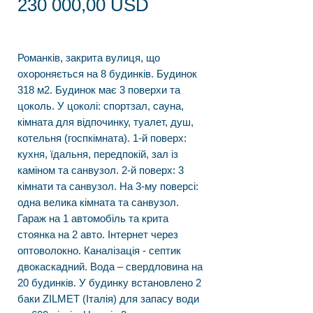
Ціна
230 000,00 USD
Романків, закрита вулиця, що
охороняється на 8 будинків. Будинок
318 м2. Будинок має 3 поверхи та
цоколь. У цоколі: спортзал, сауна,
кімната для відпочинку, туалет, душ,
котельня (госпкімната). 1-й поверх:
кухня, їдальня, передпокій, зал із
каміном та санвузол. 2-й поверх: 3
кімнати та санвузол. На 3-му поверсі:
одна велика кімната та санвузол.
Гараж на 1 автомобіль та крита
стоянка на 2 авто. Інтернет через
оптоволокно. Каналізація - септик
двокаскадний. Вода – свердловина на
20 будинків. У будинку встановлено 2
баки ZILMET (Італія) для запасу води