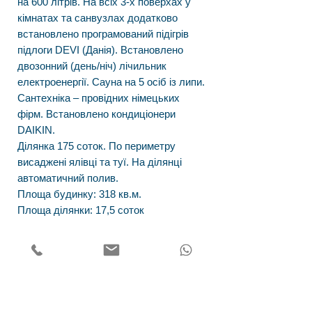
на 600 літрів. На всіх 3-х поверхах у
кімнатах та санвузлах додатково
встановлено програмований підігрів
підлоги DEVI (Данія). Встановлено
двозонний (день/ніч) лічильник
електроенергії. Сауна на 5 осіб із липи.
Сантехніка – провідних німецьких
фірм. Встановлено кондиціонери
DAIKIN.
Ділянка 175 соток. По периметру
висаджені ялівці та туї. На ділянці
автоматичний полив.
Площа будинку:
318 кв.м.
Площа ділянки:
17,5 соток
Адреса
Наш офіс розташований за адресою