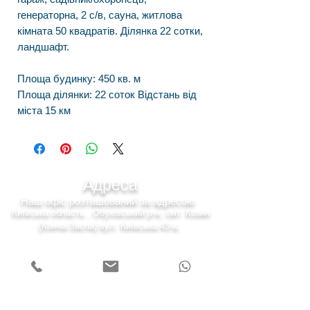
генераторна, 2 с/в, сауна, житлова
кімната 50 квадратів. Ділянка 22 сотки,
ландшафт.
Площа будинку: 450 кв. м
Площа ділянки: 22 соток Відстань від
міста 15 км
Адреса
Наш офіс розташований за адресою
Київська область , Обухівський р-н, смт. Козин
(Конча-Заспа) вул. Київська 43-а.