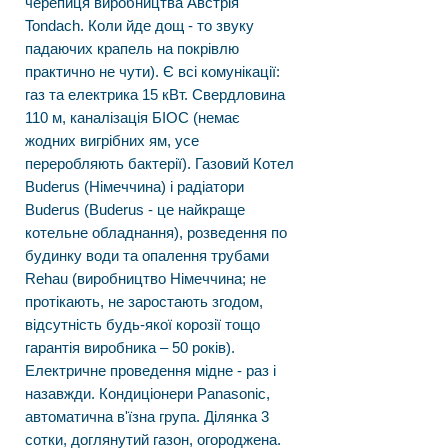
черепиця виробництва Австрія
Tondach. Коли йде дощ - то звуку
падаючих крапель на покрівлю
практично не чути). Є всі комунікації:
газ та електрика 15 кВт. Свердловина
110 м, каналізація БІОС (немає
жодних вигрібних ям, усе
переробляють бактерії). Газовий Котел
Buderus (Німеччина) і радіатори
Buderus (Buderus - це найкраще
котельне обладнання), розведення по
будинку води та опалення трубами
Rehau (виробництво Німеччина; не
протікають, не заростають згодом,
відсутність будь-якої корозії тощо
гарантія виробника – 50 років).
Електричне проведення мідне - раз і
назавжди. Кондиціонери Panasonic,
автоматична в'їзна група. Ділянка 3
сотки, доглянутий газон, огороджена.