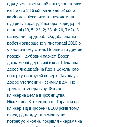
одягу, хол, гостьовий санвузол, гараж
на 1 авто 18,6 м2, вітальня 52 м2 із
каміном з пісковика та виходом на
відкриту терасу; 2 поверх: коридор, 4
спальні (18, 5; 22, 2; 23, 4; 26, 7м2), 3
санвузли, гардероб. Оздоблювальні
роботи завершено у листопаді 2016 р
у класичному стилі. Перший та другий
поверх – дубовий паркет. Дорогі
двокамерні дерев'яні вікна. Шикарна
дерев'яна драбина йде з цокольного
поверху на другий поверх. Таунхауз
добре утеплений - взимку відмінно
тримає температуру. Фасад -
клінкерна цегла виробництва
Німеччина Klinkergruppe (Гарантія на
клінкер від виробника 100 років тому
фасад догляду та ремонту не
потребує ніколи), покрівля - керамічна