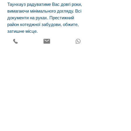
Таунхауз радуватиме Вас довгі роки,
вимагаючи мінімального догляду. Всі
документи на руках. Престижний
район котеджної забудови, обжите,
затишне місце.
Площа будинку: 358 кв.м.
Площа ділянки: 5 соток
Адреса
Наш офіс розташований за адресою
Київська область , Обухівський р-н, смт. Козин
(Конча-Заспа) вул. Київська 43-а.