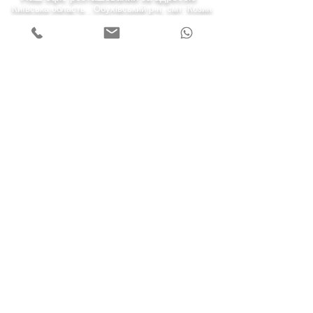
Київська область , Обухівський р-н, смт. Козин
(Конча-Заспа) вул. Київська 43-а.
7 днів на тиждень
Понеділок - п'ятниця
Субота 10:00-20:00
Неділя 11:00-19:00
Телефонуйте нам