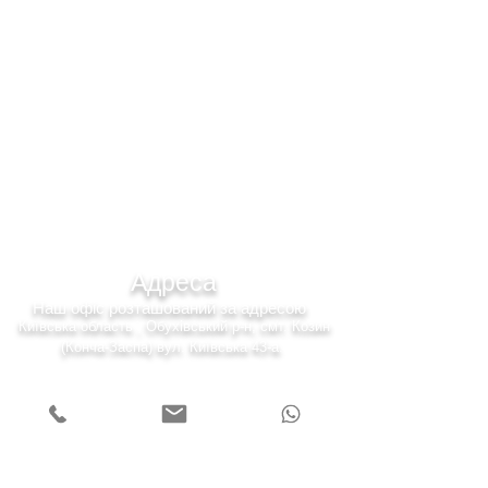
Адреса
Наш офіс розташований за адресою
Київська область , Обухівський р-н, смт. Козин
(Конча-Заспа) вул. Київська 43-а.