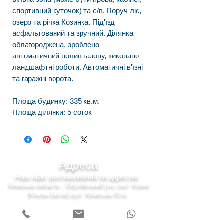
спортивний куточок) та с/в. Поруч ліс,
озеро та річка Козинка. Під'їзд
асфальтований та зручний. Ділянка
облагороджена, зроблено
автоматичний полив газону, виконано
ландшафтні роботи. Автоматичні в'їзні
та гаражні ворота.
Площа будинку: 335 кв.м.
Площа ділянки: 5 соток
Адреса
Наш офіс розташований за адресою
Київська область , Обухівський р-н, смт. Козин
(Конча-Заспа) вул. Київська 43-а.