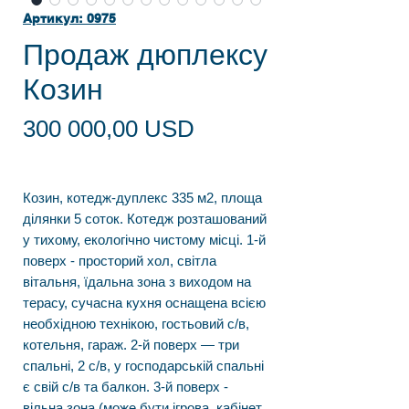
Артикул: 0975
Продаж дюплексу
Козин
Ціна
300 000,00 USD
Козин, котедж-дуплекс 335 м2, площа
ділянки 5 соток. Котедж розташований
у тихому, екологічно чистому місці. 1-й
поверх - просторий хол, світла
вітальня, їдальна зона з виходом на
терасу, сучасна кухня оснащена всією
необхідною технікою, гостьовий с/в,
котельня, гараж. 2-й поверх — три
спальні, 2 с/в, у господарській спальні
є свій с/в та балкон. 3-й поверх -
вільна зона (може бути ігрова, кабінет,