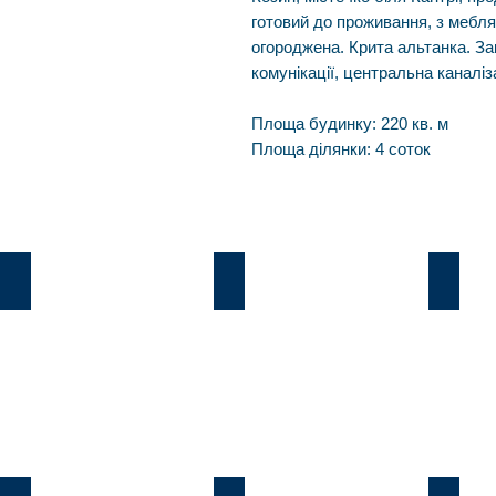
готовий до проживання, з меблям
огороджена. Крита альтанка. За
комунікації, центральна каналіз
Площа будинку: 220 кв. м
Площа ділянки: 4 соток
Козин
В.Дамба
Плют