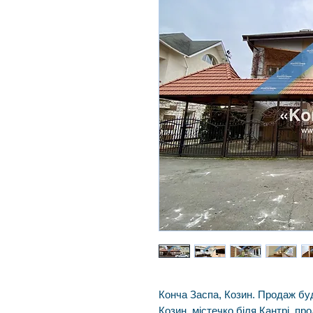
Конча Заспа, Козин. Продаж буд
Козин, містечко біля Кантрі, пр