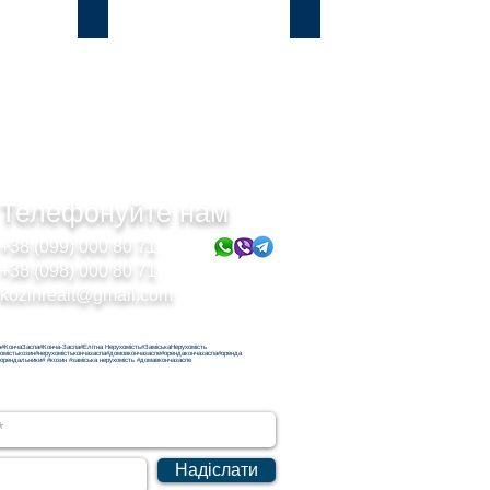
Підгірці
Безрадичі
Телефонуйте нам
+38 (099) 000 80 71
+38 (098) 000 80 71
kozinrealt@gmail.com
н#КончаЗаспа#Конча-Заспа#Елітна Нерухомість#ЗаміськаНерухомість
хомістькозин#нерухомістькончазаспа#домовкончазаспе#орендакончазаспа#оренда
орендальники# #козин #заміська нерухомість #домавкончазаспе
Надіслати