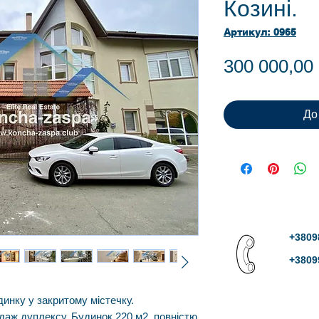
Козині.
Артикул: 0965
300 000,0
До
+3809
+3809
инку у закритому містечку.
одаж дуплексу. Будинок 220 м2, повністю