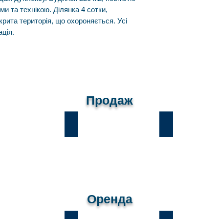
и та технікою. Ділянка 4 сотки,
крита територія, що охороняється. Усі
ація.
Продаж
и
Лісники
Романків
Оренда