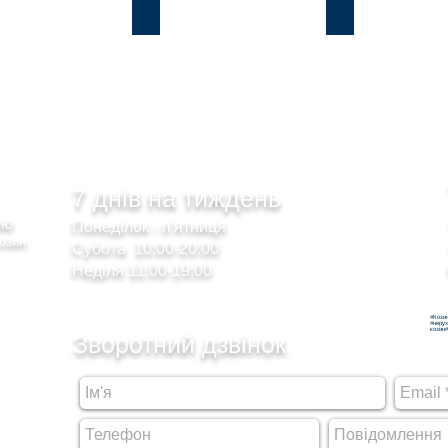
и
Лісники
Романків
7 днів на тиждень
сою
Понеділок - п'ятниця
Козин
Субота 10:00-20:00
Неділя 11:00-19:00
#Кози
#неру
козин#
Зворотний дзвінок