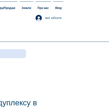
да/Продаж
Земля
Про нас
Blog
мої об'єкти
дуплексу в