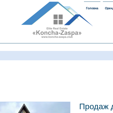
Головна
Орен
омість#ЗаміськаНерухомість
овкончазаспе#орендакончазаспа
а нерухомість #домавкончазаспе
Продаж 