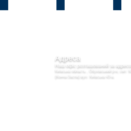
Козин
В.Дамба
Плют
Адреса
Наш офіс розташований за адре
Київська область , Обухівський р-н, смт. 
(Конча-Заспа) вул. Київська 43-а.