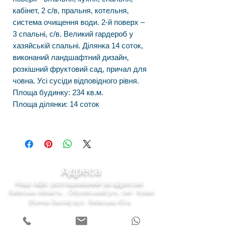
кабінет, 2 с/в, пральня, котельня,
система очищення води. 2-й поверх –
3 спальні, с/в. Великий гардероб у
хазяйській спальні. Ділянка 14 соток,
виконаний ландшафтний дизайн,
розкішний фруктовий сад, причал для
човна. Усі сусіди відповідного рівня.
Площа будинку:
234 кв.м.
Площа ділянки: 14
соток
Адреса
Наш офіс розташований за адресою
Київська область , Обухівський р-н, смт. Козин
(Конча-Заспа) вул. Київська 43-а.