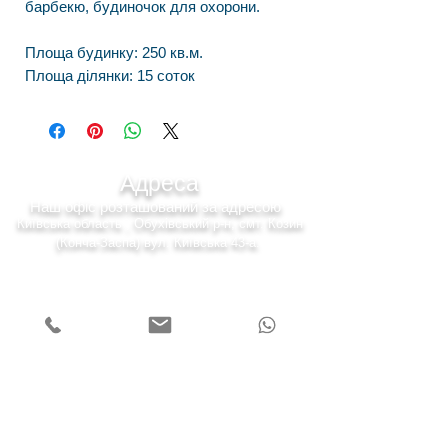
барбекю, будиночок для охорони.
Площа будинку: 250 кв.м.
Площа ділянки: 15 соток
Адреса
Наш офіс розташований за адресою
Київська область , Обухівський р-н, смт. Козин
(Конча-Заспа) вул. Київська 43-а.