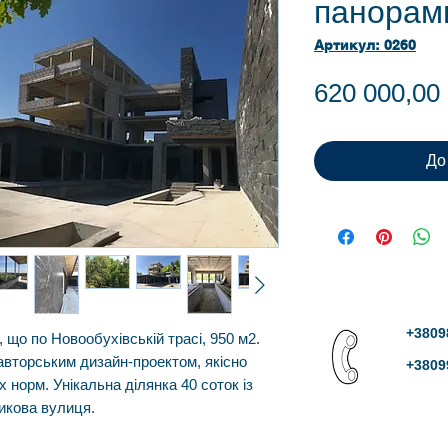
панорам
Артикул: 0260
620 000,0
До
+3809
, що по Новообухівській трасі, 950 м2.
 авторським дизайн-проектом, якісно
+3809
 норм. Унікальна ділянка 40 соток із
икова вулиця.