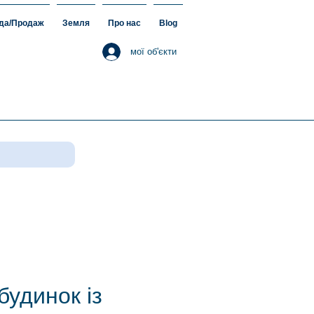
да/Продаж
Земля
Про нас
Blog
мої об'єкти
будинок із