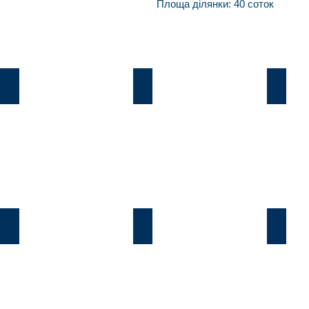
Площа ділянки: 40
соток
Козин
В.Дамба
Плют
Козин
В.Дамба
Плют