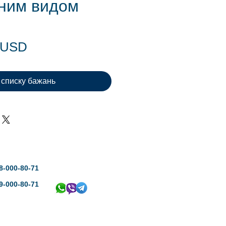
ним видом
Ціна
0 USD
 списку бажань
8-000-80-71
9-000-80-71