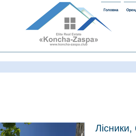
Головна
Орен
омість#ЗаміськаНерухомість
овкончазаспе#орендакончазаспа
а нерухомість #домавкончазаспе
Лісники, 