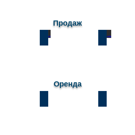
Продаж
и
Лісники
Романків
Оренда
и
Лісники
Романків