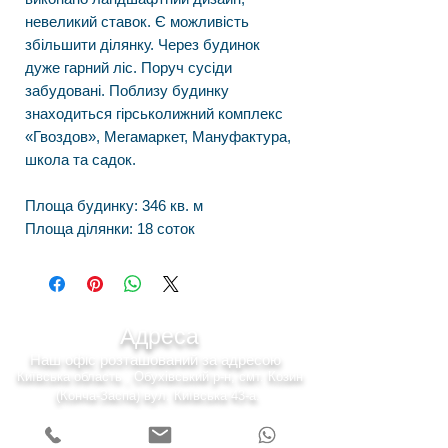
невеликий ставок. Є можливість
збільшити ділянку. Через будинок
дуже гарний ліс. Поруч сусіди
забудовані. Поблизу будинку
знаходиться гірськолижний комплекс
«Гвоздов», Мегамаркет, Мануфактура,
школа та садок.
Площа будинку: 346 кв. м
Площа ділянки: 18 соток
Адреса
Наш офіс розташований за адресою
Київська область , Обухівський р-н, смт. Козин
(Конча-Заспа) вул. Київська 43-а.