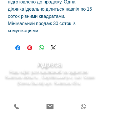
підготовлено до продажу. Одна
ділянка ідеально ділиться навпіл по 15
соток рівними квадратами.
Мінімальний продаж 30 соток із
комунікаціями
Адреса
Наш офіс розташований за адресою
Київська область , Обухівський р-н, смт. Козин
(Конча-Заспа) вул. Київська 43-а.