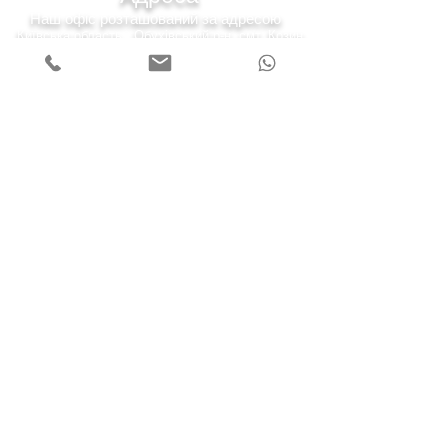
Наш офіс розташований за адресою
Київська область , Обухівський р-н, смт. Козин
(Конча-Заспа) вул. Київська 43-а.
7 днів на тиждень
Понеділок - п'ятниця
Субота 10:00-20:00
Неділя 11:00-19:00