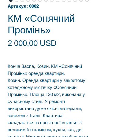
Артикул: 0302
КМ «Сонячний
Промінь»
Ціна
2 000,00 USD
Конча Заспа, Козин. КМ «Сонячний
Промінь» оренда квартири.
Козин. Оренда квартири у закритому
котеджному містечку «Сонячний
Промінь». Площа 130 м2, виконана у
сучасному стилі. У ремонті
використано дуже якісні матеріали,
завезені з Італії. Квартира
складається із просторої вітальні з
великим біо-каміном, кухня, с/в, дві
спальні. Містечко дуже затребуване з