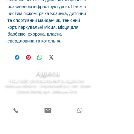
розвиненою інфраструктурою. Пляж з
чистим піском, річка Козинка, дитячий
та спортивний майданчик, тенісний
корт, паркувальні місця, місця для
барбекю, охорона, власна
свердловина та котельня.
Адреса
Наш офіс розташований за адресою
Київська область , Обухівський р-н, смт. Козин
(Конча-Заспа) вул. Київська 43-а.