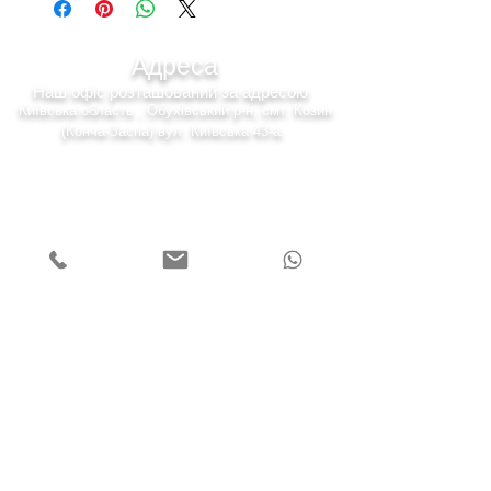
Адреса
Наш офіс розташований за адресою
Київська область , Обухівський р-н, смт. Козин
(Конча-Заспа) вул. Київська 43-а.
7 днів на тиждень
Понеділок - п'ятниця