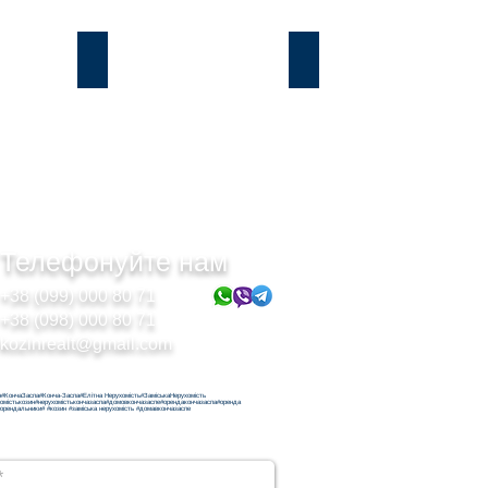
Підгірці
Безрадичі
Телефонуйте нам
+38 (099) 000 80 71
+38 (098) 000 80 71
kozinrealt@gmail.com
н#КончаЗаспа#Конча-Заспа#Елітна Нерухомість#ЗаміськаНерухомість
хомістькозин#нерухомістькончазаспа#домовкончазаспе#орендакончазаспа#оренда
орендальники# #козин #заміська нерухомість #домавкончазаспе