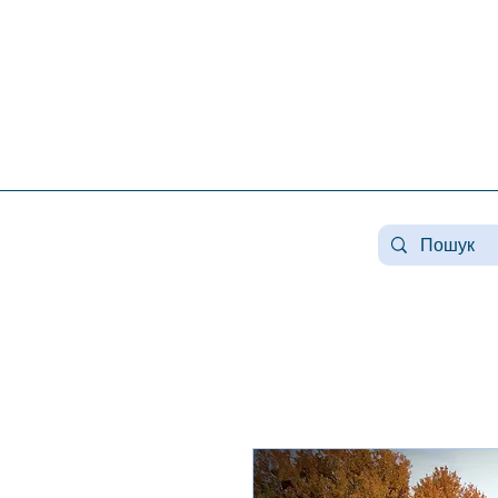
Нерухомість конча заспа, нерухомість у козині, купити будинок козин, продаж будинку в
конча заспі, нерухомість козин, продаж будинку в романкове, нерухомість романків ,
купити будинок в лісниках, продаж будинків лісники, продаж будинку плюти, нерухомість
плюти, купити будинок у плютах, елітна нерухомість, купити будинок плюти, земля конча
заспа, земля під будівництво конча заспа, купити землю в козині.
#Козин#КончаЗаспа#Конча-Заспа#Елітна Нерух
#нерухомістькозин#нерухомістькончазаспа#дом
#оренда козин#орендальники# #козин #заміськ