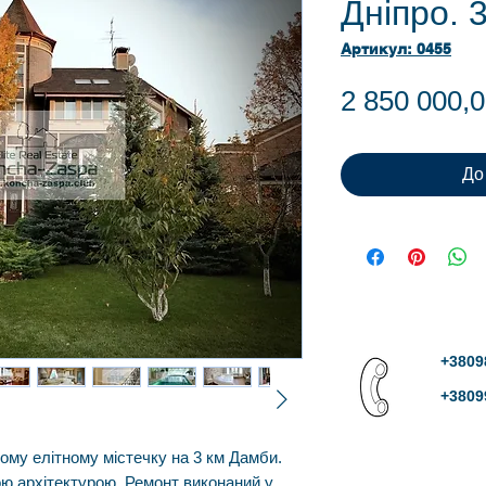
Дніпро. 
Артикул: 0455
2 850 000,
До
+3809
+3809
ому елітному містечку на 3 км Дамби.
ю архітектурою. Ремонт виконаний у