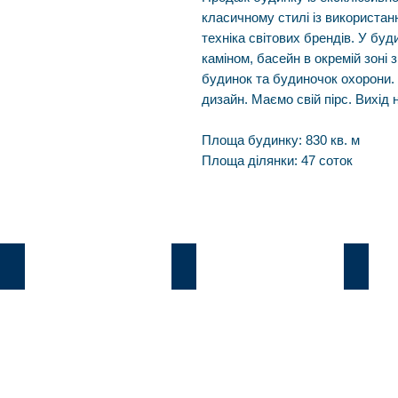
класичному стилі із використан
техніка світових брендів. У буди
каміном, басейн в окремій зоні 
будинок та будиночок охорони.
дизайн. Маємо свій пірс. Вихід 
Площа будинку: 830 кв. м
Площа ділянки: 47 соток
Козин
В.Дамба
Плют