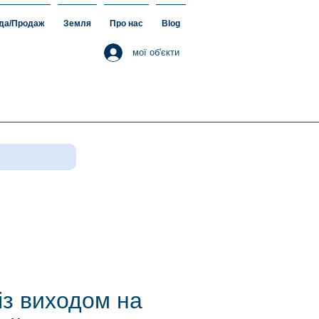
да/Продаж
Земля
Про нас
Blog
мої об'єкти
із виходом на