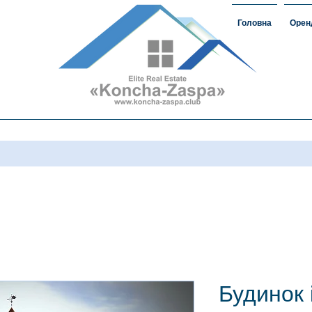
Головна
Орен
омість#ЗаміськаНерухомість
овкончазаспе#орендакончазаспа
а нерухомість #домавкончазаспе
Будинок 