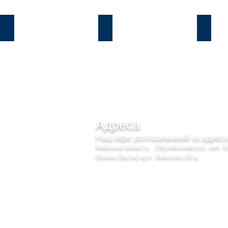
Козин
В.Дамба
Плют
Адреса
Наш офіс розташований за адре
Київська область , Обухівський р-н, смт. 
(Конча-Заспа) вул. Київська 43-а.