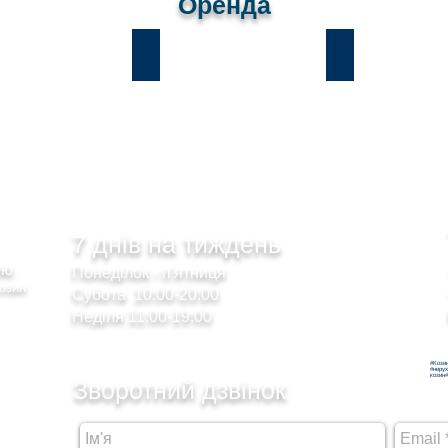
Оренда
и
Лісники
Романків
7 днів на тиждень
сою
Понеділок - п'ятниця
Козин
Субота 10:00-20:00
Неділя 11:00-19:00
#Кози
#неру
козин#
Зворотний дзвінок