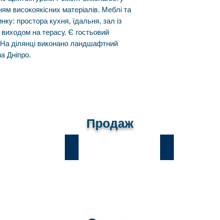
ням високоякісних матеріалів. Меблі та
нку: простора кухня, їдальня, зал із
з виходом на терасу. Є гостьовий
 На ділянці виконано ландшафтний
на Дніпро.
Продаж
и
Лісники
Романків