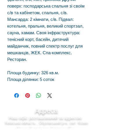
поверх: господарська спальня зі своїм
с/в та кабінетом, спальня, с/в.
Мансарда: 2 кімнати, с/в. Підвал:
котельня, пральня, великий спортзал,
сауна, хамам. Своя інфраструктура:
тенісний корт, басейн, дитячий
майданчик, повний спектр послуг для
мешканців, ЖЕК. Спа-комплекс.
Ресторан.
Площа будинку: 326 кв.м.
Площа ділянки: 5 соток
Адреса
Наш офіс розташований за адресою
Київська область , Обухівський р-н, смт. Козин
(Конча-Заспа) вул. Київська 43-а.