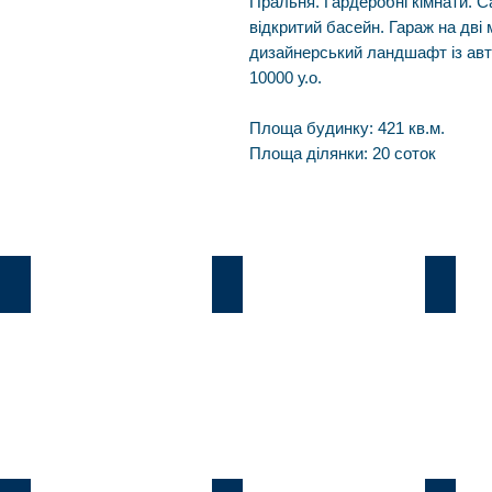
Пральня. Гардеробні кімнати. С
відкритий басейн. Гараж на дві
дизайнерський ландшафт із ав
10000 у.о.
Площа будинку: 421 кв.м.
Площа ділянки: 20 соток
Козин
В.Дамба
Плют