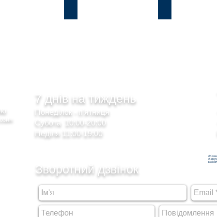
и
Лісники
Романків
7 днів на тиждень
сою
Понеділок - п'ятниця
Козин
Субота 10:00-20:00
Неділя 11:00-19:00
#Кози
#неру
козин#
Зворотний дзвінок