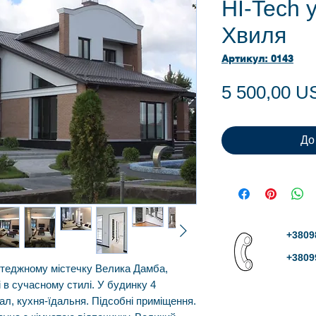
HI-Tech 
Хвиля
Артикул: 0143
5 500,00 U
До
+3809
+3809
отеджному містечку Велика Дамба,
 в сучасному стилі. У будинку 4
 зал, кухня-їдальня. Підсобні приміщення.