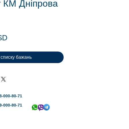
у КМ Дніпрова
Ціна
SD
 списку бажань
8-000-80-71
9-000-80-71