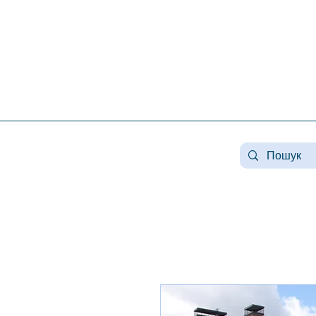
Нерухомість конча заспа, нерухомість у козині, купити будинок козин, продаж будинку в
конча заспі, нерухомість козин, продаж будинку в романкове, нерухомість романків ,
купити будинок в лісниках, продаж будинків лісники, продаж будинку плюти, нерухомість
плюти, купити будинок у плютах, елітна нерухомість, купити будинок плюти, земля конча
заспа, земля під будівництво конча заспа, купити землю в козині.
#Козин#КончаЗаспа#Конча-Заспа#Елітна Нерух
#нерухомістькозин#нерухомістькончазаспа#дом
#оренда козин#орендальники# #козин #заміськ