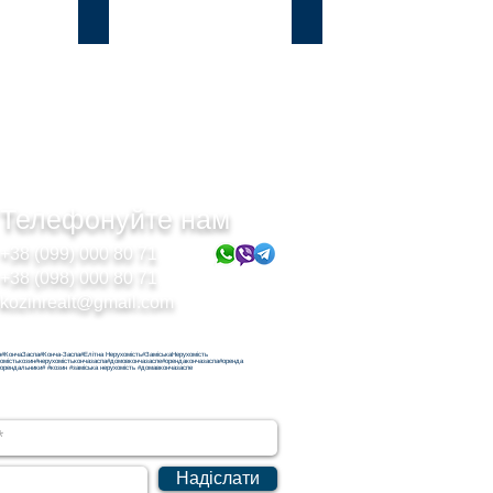
Підгірці
Безрадичі
Телефонуйте нам
+38 (099) 000 80 71
+38 (098) 000 80 71
kozinrealt@gmail.com
н#КончаЗаспа#Конча-Заспа#Елітна Нерухомість#ЗаміськаНерухомість
хомістькозин#нерухомістькончазаспа#домовкончазаспе#орендакончазаспа#оренда
орендальники# #козин #заміська нерухомість #домавкончазаспе
Надіслати