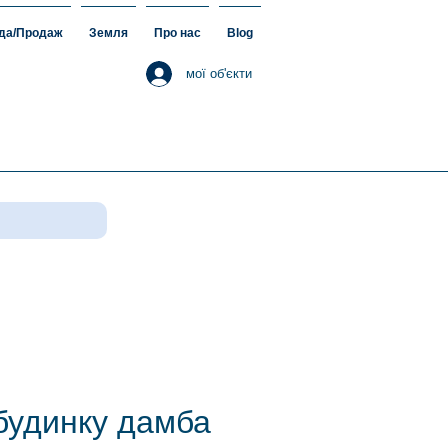
да/Продаж
Земля
Про нас
Blog
мої об'єкти
будинку дамба