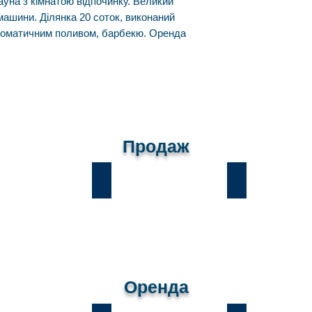
ауна з кімнатою відпочинку. Великий
 машини. Ділянка 20 соток, виконаний
томатичним поливом, барбекю. Оренда
Продаж
и
Лісники
Романків
Оренда