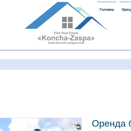
Головна
Орен
омість#ЗаміськаНерухомість
овкончазаспе#орендакончазаспа
а нерухомість #домавкончазаспе
Оренда 