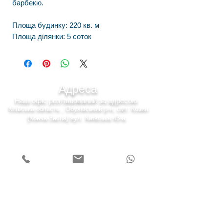
барбекю.
Площа будинку: 220 кв. м
Площа ділянки: 5 соток
Адреса
Наш офіс розташований за адресою
Київська область , Обухівський р-н, смт. Козин
(Конча-Заспа) вул. Київська 43-а.