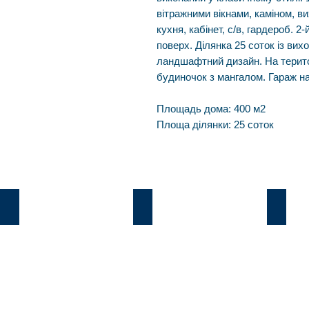
вітражними вікнами, каміном, в
кухня, кабінет, с/в, гардероб. 2
поверх. Ділянка 25 соток із ви
ландшафтний дизайн. На територ
будиночок з мангалом. Гараж на
Площадь дома: 400 м2
Площа ділянки: 25 соток
Козин
В.Дамба
Плют