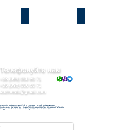
Підгірці
Безрадичі
Телефонуйте нам
+38 (099) 000 80 71
+38 (098) 000 80 71
kozinrealt@gmail.com
н#КончаЗаспа#Конча-Заспа#Елітна Нерухомість#ЗаміськаНерухомість
хомістькозин#нерухомістькончазаспа#домовкончазаспе#орендакончазаспа#оренда
орендальники# #козин #заміська нерухомість #домавкончазаспе