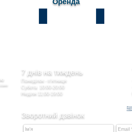
Оренда
и
Лісники
Романків
7 днів на тиждень
сою
Понеділок - п'ятниця
Козин
Субота 10:00-20:00
Неділя 11:00-19:00
#Кози
#неру
козин#
Зворотний дзвінок