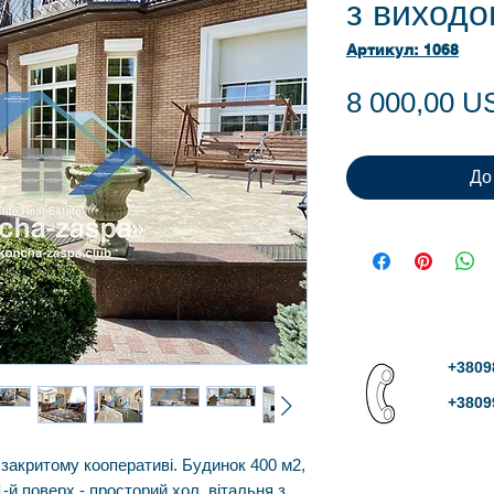
з виходо
Артикул: 1068
8 000,00 U
До
+3809
+3809
закритому кооперативі. Будинок 400 м2,
-й поверх - просторий хол, вітальня з