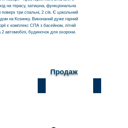
ихід на терасу, затишна, функціональна
-й поверх три спальні, 2 с/в. Є цокольний
ходом на Козинку. Виконаний дуже гарний
ії є комплекс СПА з басейном, літній
 2 автомобілі, будиночок для охорони.
Продаж
и
Лісники
Романків