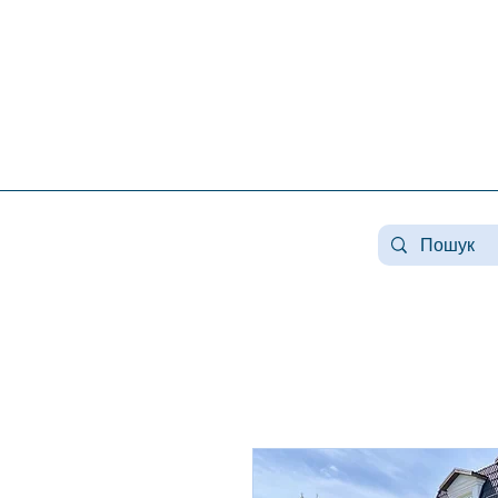
Нерухомість конча заспа, нерухомість у козині, купити будинок козин, продаж будинку в
конча заспі, нерухомість козин, продаж будинку в романкове, нерухомість романків ,
купити будинок в лісниках, продаж будинків лісники, продаж будинку плюти, нерухомість
плюти, купити будинок у плютах, елітна нерухомість, купити будинок плюти, земля конча
заспа, земля під будівництво конча заспа, купити землю в козині.
#Козин#КончаЗаспа#Конча-Заспа#Елітна Нерух
#нерухомістькозин#нерухомістькончазаспа#дом
#оренда козин#орендальники# #козин #заміськ