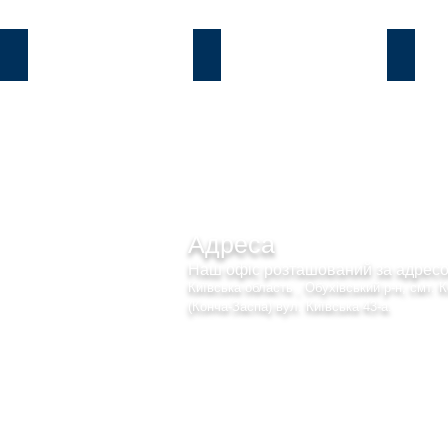
Козин
В.Дамба
Плют
Адреса
Наш офіс розташований за адре
Київська область , Обухівський р-н, смт. 
(Конча-Заспа) вул. Київська 43-а.