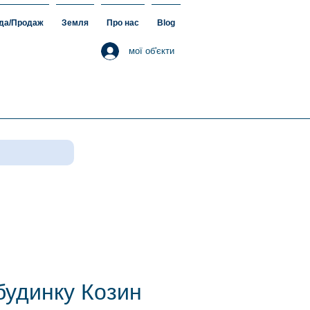
да/Продаж
Земля
Про нас
Blog
мої об'єкти
будинку Козин