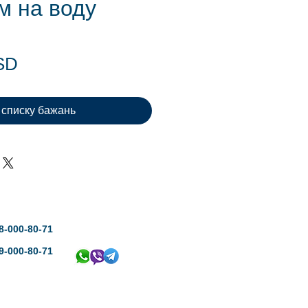
м на воду
Ціна
SD
 списку бажань
8-000-80-71
9-000-80-71