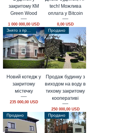
закритому КМ
tech! Можлива
Green Wood
оплата у Bitcoin
Ціна
Ціна
1 000 000,00 USD
0,00 USD
Знято з продажу
Продано
Новий котедж у
Продаж будинку з
закритому
виходом на воду в
містечку
тихому закритому
кооперативі
Ціна
235 000,00 USD
Ціна
250 000,00 USD
Продано
Продано