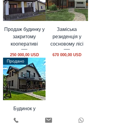
Продаж будинку у
Заміська
закритому
резиденція у
кооперативі
сосновому лісі
Ціна
Ціна
250 000,00 USD
670 000,00 USD
Продано
Будинок у
Безрадичах
Ціна
180 000,00 USD