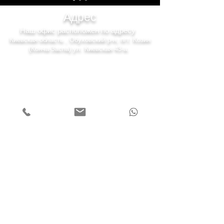
Адрес
Наш офис расположен по адресу
Киевская область , Обуховский р-н, пгт. Козин
(Конча-Заспа) ул. Киевская 43-а.
7 дней в неделю
Понедельник — пятница 08:00—22:00
Суббота 10:00—20:00