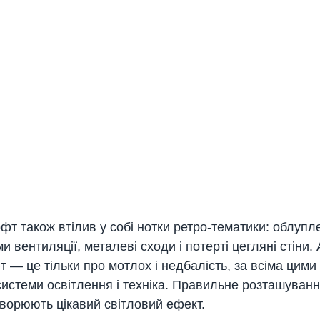
офт також втілив у собі нотки ретро-тематики: облупле
и вентиляції, металеві сходи і потерті цегляні стіни. 
 — це тільки про мотлох і недбалість, за всіма цими
системи освітлення і техніка. Правильне розташуванн
творюють цікавий світловий ефект.