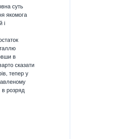
вна суть 
ня якомога 
 і 
остаток 
еталлю 
овши в 
варто сказати 
ів, тепер у 
тавленому 
 в розряд 