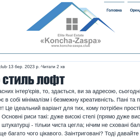
Головна
Орен
омість#ЗаміськаНерухомість
овкончазаспе#орендакончазаспа
а нерухомість #домавкончазаспе
club
13 бер. 2023 р.
Читати 2 хв
о стиль лофт
них інтер'єрів, то, здається, ви за адресою, сьогодн
є в собі мінімалізм і безмежну креативність. Пані та 
 Це ідеальний варіант для тих, кому потрібен прості
 Основні риси такі: дуже високі стелі (прямо дуже висо
штукатурці - тільки чиста цегла; нічим не сховані бал
ще багато чого цікавого. Заінтриговані? Тоді давайте