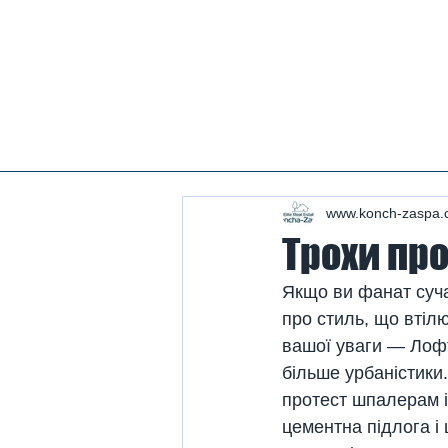
Нерухомість конча заспа, нерухомість у козині, купити будинок козин, продаж будинку в
конча заспі, нерухомість козин, продаж будинку в романкове, нерухомість романків ,
купити будинок в лісниках, продаж будинків лісники, продаж будинку плюти, нерухомість
плюти, купити будинок у плютах, елітна нерухомість, купити будинок плюти, земля конча
заспа, земля під будівництво конча заспа, купити землю в козині.
#Козин#КончаЗаспа#Конча-Заспа#Елітна Нерух
#нерухомістькозин#нерухомістькончазаспа#дом
#оренда козин#орендальники# #козин #заміськ
www.konch-zaspa.
Трохи пр
Якщо ви фанат сучас
про стиль, що втілю
вашої уваги — Лофт!
більше урбаністики.
протест шпалерам і 
цементна підлога і 