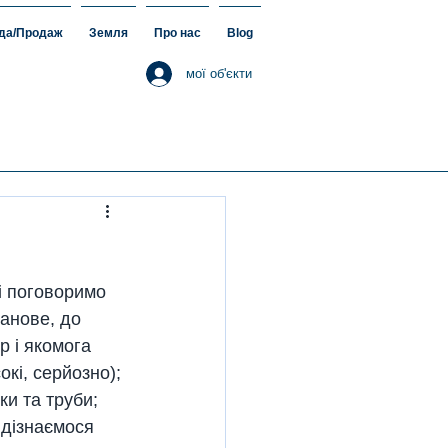
да/Продаж
Земля
Про нас
Blog
мої об'єкти
і поговоримо 
панове, до 
р і якомога 
кі, серйозно); 
ки та труби; 
 дізнаємося 