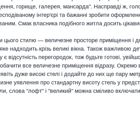
ення, горище, галерея, мансарда". Насправді ж, голо
есподіваному інтер'єрі та бажанні зробити оформлен
аним. Смак власника подібного житла досить цікавий
и цього стилю — величезне просторе приміщення і д
 яке надходить крізь великі вікна. Також важливою д
 є відсутність перегородок, тож будьте готові, увійш
побачити все величезне приміщення відразу. Окремо 
уявіть дуже високі стелі і додайте до них ще пару метр
изне уявлення про стандартну висоту стель у предс
іли, слова "лофт" і "великий" можна сміливо включати