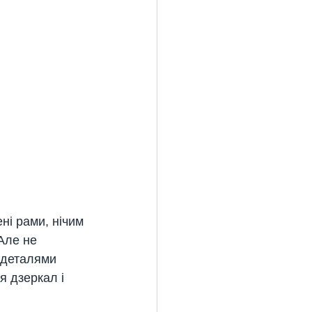
ні рами, нічим 
Але не 
 деталями 
я дзеркал і 