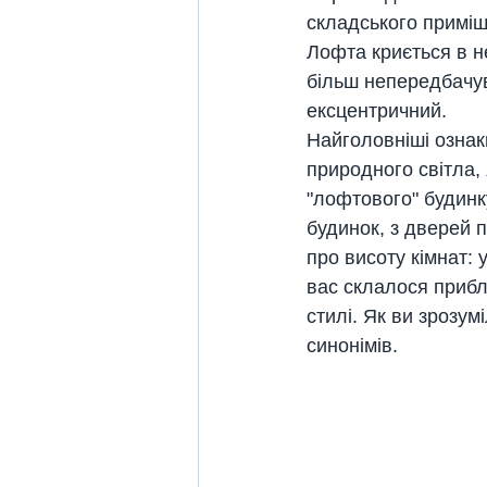
складського приміщ
Лофта криється в н
більш непередбачув
ексцентричний.
Найголовніші ознак
природного світла,
"лофтового" будинку
будинок, з дверей 
про висоту кімнат: 
вас склалося прибл
стилі. Як ви зрозум
синонімів.