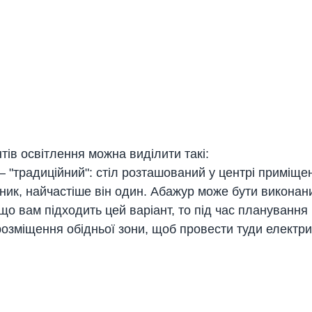
тів освітлення можна виділити такі:
— "традиційний": стіл розташований у центрі приміщен
ник, найчастіше він один. Абажур може бути виконани
що вам підходить цей варіант, то під час планування
розміщення обідньої зони, щоб провести туди електри