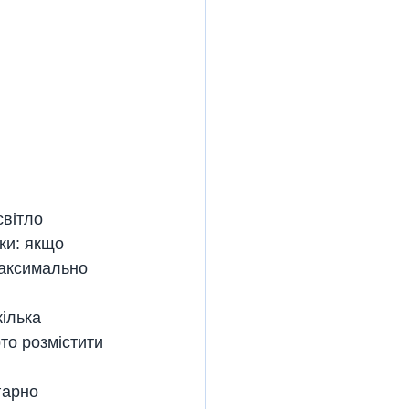
світло 
ки: якщо 
максимально 
ілька 
рто розмістити 
гарно 