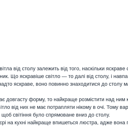
ітла від столу залежить від того, наскільки яскраве 
ик. Що яскравіше світло — то далі від столу, і навпа
надто яскраве, воно повинно знаходитися до столу 
ає довгасту форму, то найкраще розмістити над ним к
вітло від них не має потрапляти нікому в очі. Тому ва
 щоб світіння було спрямоване вниз до столу. 
'єрі на кухні найкраще впишеться люстра, адже вона 