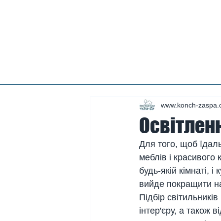
Нерухомість конча заспа, нерухомість у козині, купити будинок козин, продаж будинку в
конча заспі, нерухомість козин, продаж будинку в романкове, нерухомість романків ,
купити будинок в лісниках, продаж будинків лісники, продаж будинку плюти, нерухомість
плюти, купити будинок у плютах, елітна нерухомість, купити будинок плюти, земля конча
заспа, земля під будівництво конча заспа, купити землю в козині.
#Козин#КончаЗаспа#Конча-Заспа#Елітна Нерух
#нерухомістькозин#нерухомістькончазаспа#дом
#оренда козин#орендальники# #козин #заміськ
www.konch-zaspa.
Освітленн
Для того, щоб їдал
меблів і красивого
будь-якій кімнаті, 
вийде покращити на
Підбір світильників
інтер'єру, а також 