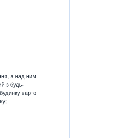
ня, а над ним 
й з будь-
 будинку варто 
ку;