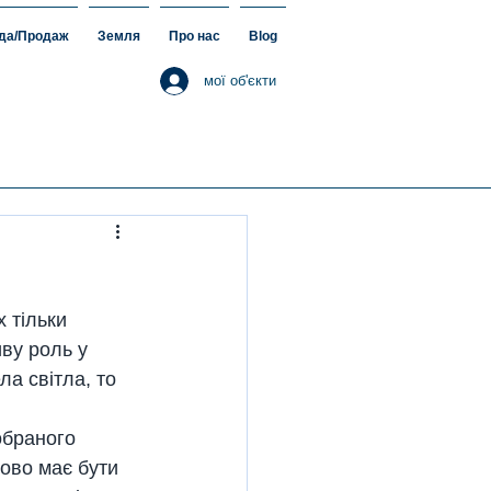
да/Продаж
Земля
Про нас
Blog
мої об'єкти
 тільки 
ву роль у 
ла світла, то 
обраного 
ково має бути 