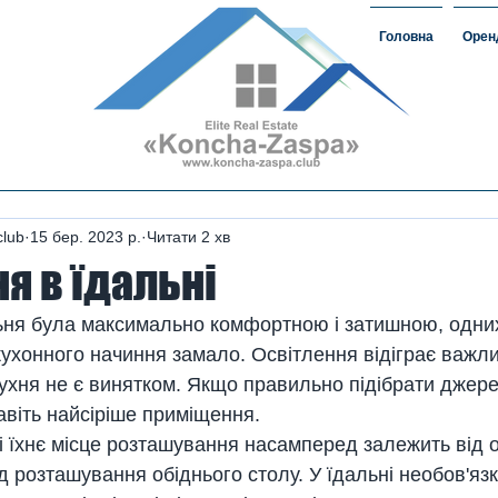
Головна
Орен
омість#ЗаміськаНерухомість
овкончазаспе#орендакончазаспа
а нерухомість #домавкончазаспе
club
15 бер. 2023 р.
Читати 2 хв
я в їдальні
ьня була максимально комфортною і затишною, одних
 кухонного начиння замало. Освітлення відіграє важли
і кухня не є винятком. Якщо правильно підібрати джере
віть найсіріше приміщення. 
 і їхнє місце розташування насамперед залежить від 
від розташування обіднього столу. У їдальні необов'яз